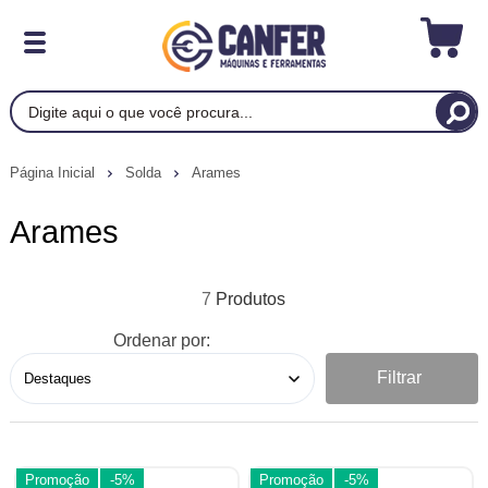
Página Inicial
Solda
Arames
Arames
7
Ordenar por:
Filtrar
Promoção
-5%
Promoção
-5%