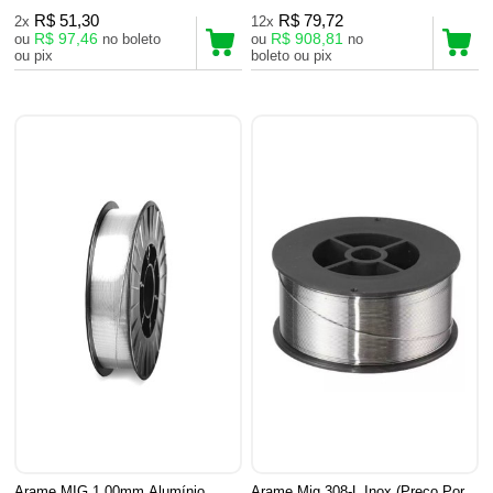
R$ 51,30
R$ 79,72
2x
12x
R$ 97,46
R$ 908,81
ou
no boleto
ou
no
ou pix
boleto ou pix
Arame MIG 1,00mm Alumínio
Arame Mig 308-L Inox (Preço Por