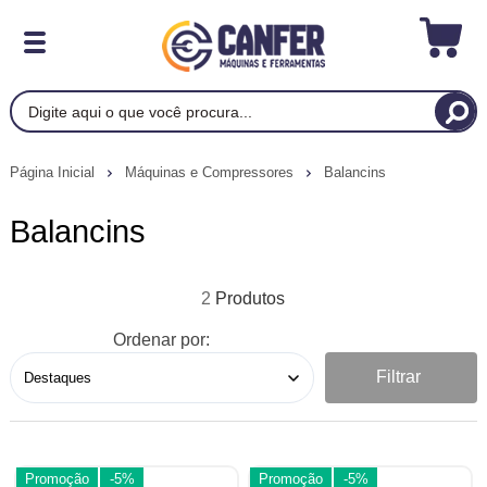
Página Inicial
Máquinas e Compressores
Balancins
Balancins
2
Ordenar por:
Filtrar
Promoção
-5%
Promoção
-5%