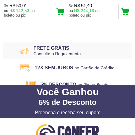
R$ 50,01
R$ 51,40
3x
5x
R$ 142,53
R$ 244,16
ou
no
ou
no
boleto ou pix
boleto ou pix
2
Produtos
FRETE GRÁTIS
Consulte o Regulamento
12X SEM JUROS
no Cartão de Crédito
5% DESCONTO
no Pix ou Boleto
Você
Ganhou
5%
de Desconto
Preencha e receba seu cupom