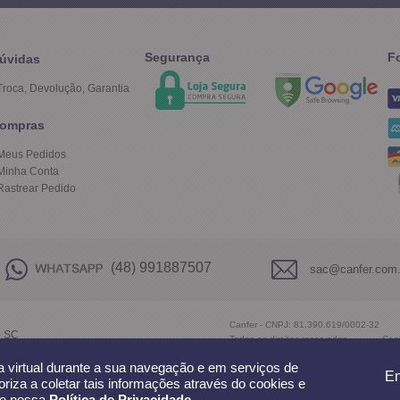
Segurança
F
úvidas
Troca, Devolução, Garantia
ompras
Meus Pedidos
Minha Conta
Rastrear Pedido
(48) 991887507
sac@canfer.com.
Canfer - CNPJ: 81.390.619/0002-32
- SC
Todos os direitos reservados
-
Can
ja virtual durante a sua navegação e em serviços de
En
toriza a coletar tais informações através do cookies e
sse nossa
Política de Privacidade
.