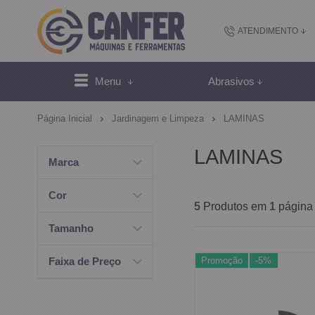
ATENDIMENTO
(48) 2102-
Menu
Abrasivos
(4
Página Inicial
Jardinagem e Limpeza
LAMINAS
sac@canfer.com.
LAMINAS
Marca
Atendi
Cor
5
Produtos em
1
página
Tamanho
Promoção
-5%
Faixa de Preço