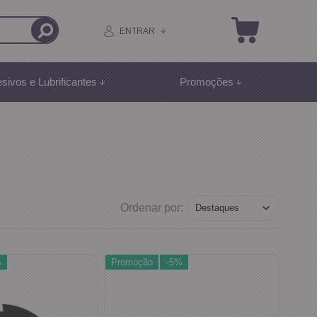
ENTRAR
sivos e Lubrificantes
Promoções
Ordenar por:
%
Promoção
-5%