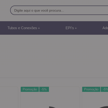
9500
Tubos e Conexões
EPI's
Ade
8) 991887507
br
mento Online
Promoção
-5%
Promoção
-5