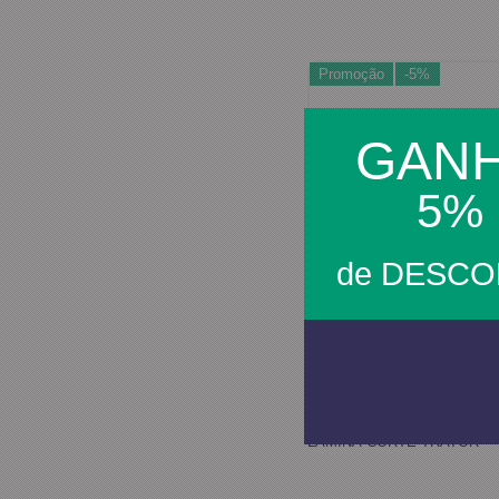
Promoção
-5%
GAN
5%
de DESC
LAMINA CORTE TRATOR