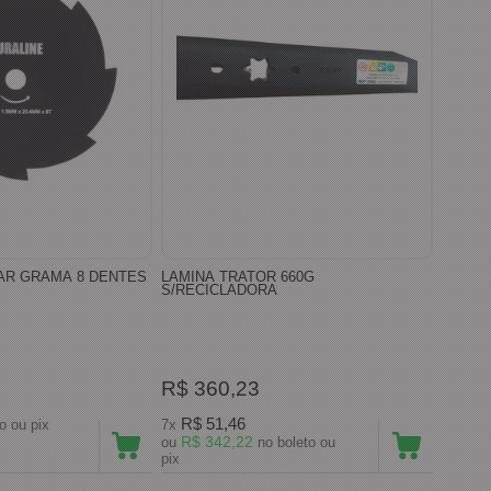
TAR GRAMA 8 DENTES
LAMINA TRATOR 660G
S/RECICLADORA
R$ 360,23
R$ 51,46
no boleto ou pix
7x
R$ 342,22
ou
no boleto ou
pix