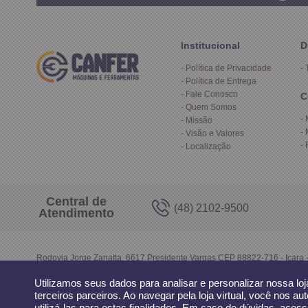
Institucional
D
Política de Privacidade
Política de Entrega
Fale Conosco
C
Quem Somos
Missão
Visão e Valores
Localização
Central de
(48) 2102-9500
Atendimento
Rodovia Jorge Zanatta, 6617 Presidente Vargas CEP 88822-716 - Içara 
Utilizamos seus dados para analisar e personalizar nossa lo
terceiros parceiros. Ao navegar pela loja virtual, você nos au
utilizá-las para estas finalidades. Em caso de dúvidas, ace