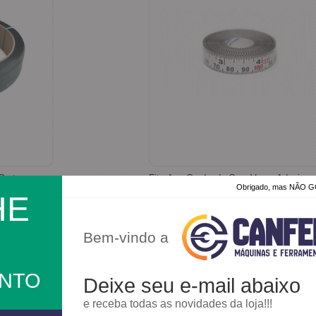
Fita Aço Graduada Com Verso Adesivo
Stix - Starrett
Obrigado, mas NÃO
HE
Bem-vindo a
A partir de:
R$ 85,00
ONTO
Deixe seu e-mail abaixo
e receba todas as novidades da loja!!!