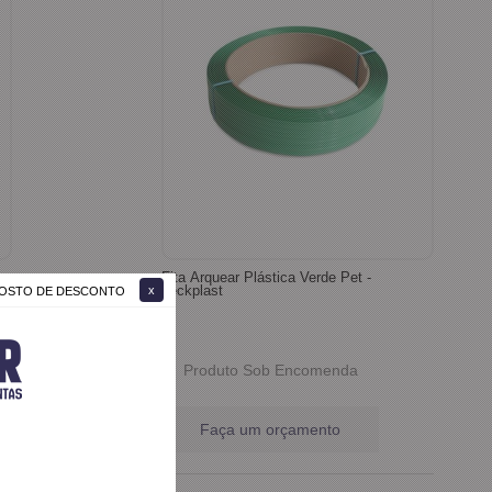
Fita Arquear Plástica Verde Pet -
Teckplast
 GOSTO DE DESCONTO
Produto Sob Encomenda
Faça um orçamento