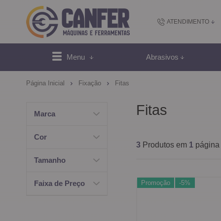
ATENDIMENTO
(48) 2102-
Menu
Abrasivos
(4
Página Inicial
Fixação
Fitas
sac@canfer.com.
Fitas
Marca
Atendi
Cor
3
Produtos em
1
página
Tamanho
Promoção
-5%
Faixa de Preço