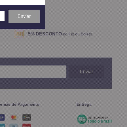
ídos em
1
página
5% DESCONTO
no Pix ou Boleto
ormas de Pagamento
Entrega