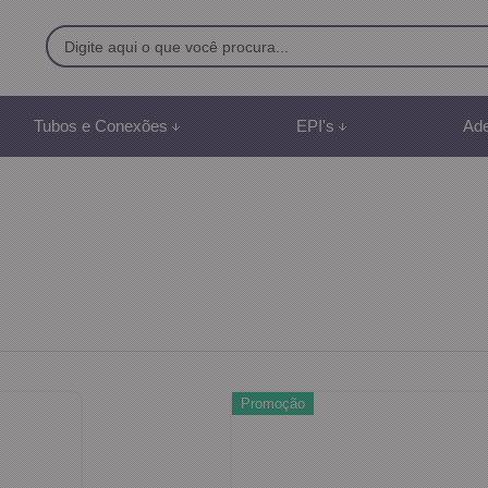
9500
Tubos e Conexões
EPI's
Ade
8) 991887507
br
mento Online
Promoção