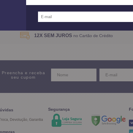
Mostrando
1 - 3
produtos do total de
3
distribu
12X SEM JUROS
no Cartão de Crédito
Preencha e receba
seu cupom
Segurança
F
úvidas
Troca, Devolução, Garantia
ompras