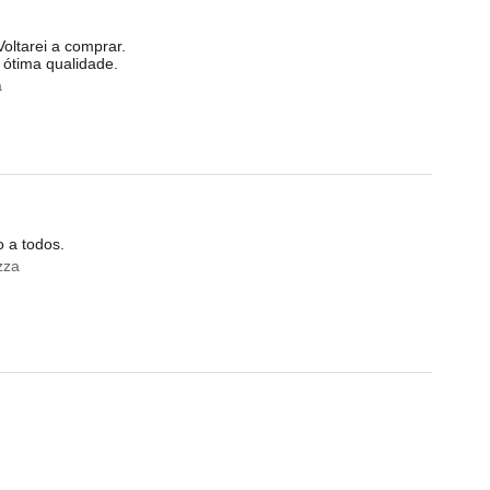
oltarei a comprar.
ótima qualidade.
a
 a todos.
zza