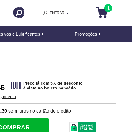
1
ENTRAR
sivos e Lubrificantes
Promoções
Preço já com 5% de desconto
46
à vista no
boleto bancário
agamento
,30
sem juros no cartão de crédito
COMPRAR