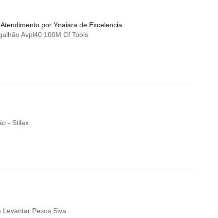
nAtendimento por Ynaiara de Excelencia.
alhão Avpl40 100M Cf Tools
 - Stilex
 Levantar Pesos Siva