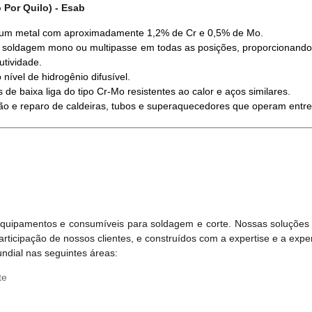
 Por Quilo)
- Esab
ta um metal com aproximadamente 1,2% de Cr e 0,5% de Mo.
 soldagem mono ou multipasse em todas as posições, proporcionando
utividade.
nível de hidrogênio difusível.
e baixa liga do tipo Cr-Mo resistentes ao calor e aços similares.
ção e reparo de caldeiras, tubos e superaquecedores que operam entre 
equipamentos e consumíveis para soldagem e corte. Nossas soluções
icipação de nossos clientes, e construídos com a expertise e a experi
ndial nas seguintes áreas:
te