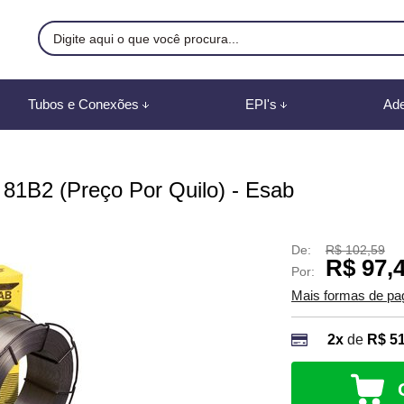
9500
Tubos e Conexões
EPI's
Ade
8) 991887507
br
81B2 (Preço Por Quilo) - Esab
mento Online
De:
R$ 102,59
R$ 97,
Por:
Mais formas de p
2x
de
R$ 51