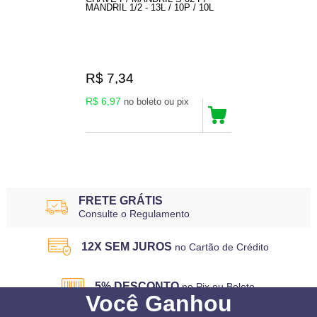
MANDRIL 1/2 - 13L / 10P / 10L
R$ 7,34
R$ 6,97
no boleto ou pix
3
Produtos
FRETE GRÁTIS
Consulte o Regulamento
12X SEM JUROS
no Cartão de Crédito
5% DESCONTO
no Pix ou Boleto
Você
Ganhou