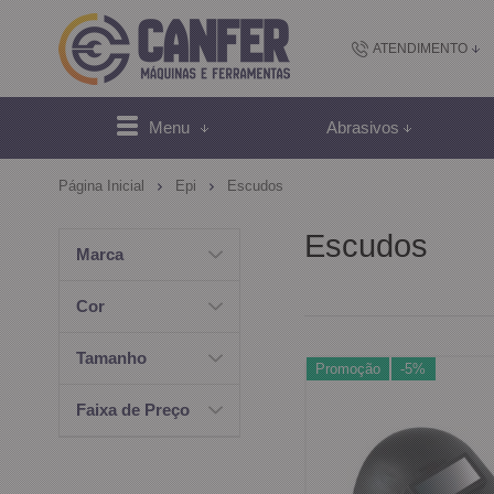
ATENDIMENTO
(48) 2102-
Menu
Abrasivos
(4
Página Inicial
Epi
Escudos
sac@canfer.com.
Escudos
Marca
Atendi
Cor
Tamanho
Promoção
-5%
Faixa de Preço