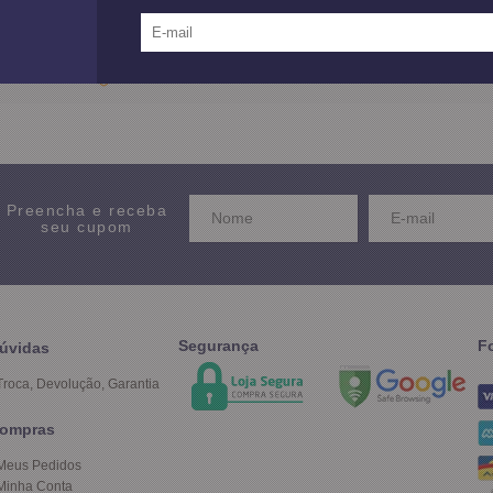
12X SEM JUROS
no Cartão de Crédito
Preencha e receba
seu cupom
Segurança
F
úvidas
Troca, Devolução, Garantia
ompras
Meus Pedidos
Minha Conta