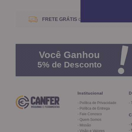
FRETE GRÁTIS
Consulte o Regulamento
Você
Ganhou
5%
de Desconto
Institucional
D
Política de Privacidade
Política de Entrega
Fale Conosco
C
Quem Somos
Missão
Visão e Valores