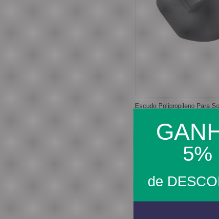
Escudo Polipropileno Para So
Carbografite
GAN
5%
R$ 26,88
R$ 25,54
no boleto ou pix
de DESC