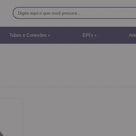
9500
Tubos e Conexões
EPI's
Ade
8) 991887507
br
mento Online