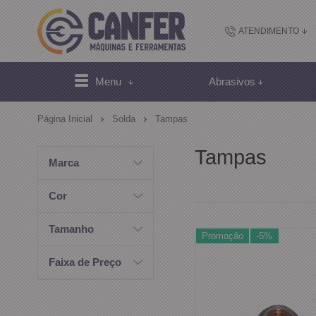
ATENDIMENTO
(48) 2102-
Menu
Abrasivos
(4
Página Inicial
Solda
Tampas
sac@canfer.com.
Tampas
Marca
Atendi
Cor
Tamanho
Promoção
-5%
Faixa de Preço