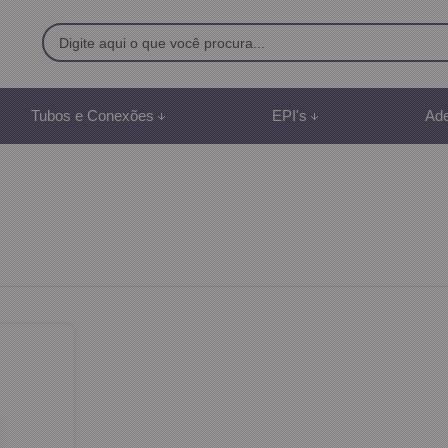
9500
Tubos e Conexões
EPI's
Ade
8) 991887507
br
mento Online