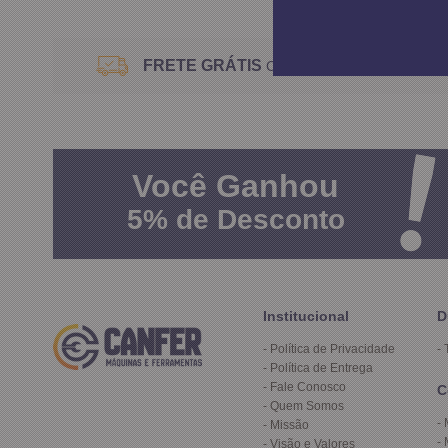
FRETE GRÁTIS
Consulte o Regulamento
Você
Ganhou
5%
de Desconto
Institucional
D
Política de Privacidade
Política de Entrega
Fale Conosco
C
Quem Somos
Missão
Visão e Valores