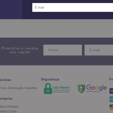
12X SEM JUROS
no Cartão de Crédito
Preencha e receba
seu cupom
Segurança
F
úvidas
Troca, Devolução, Garantia
ompras
Meus Pedidos
Minha Conta