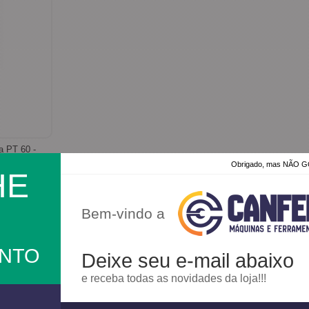
 PT 60 -
Obrigado, mas NÃO
HE
Bem-vindo a
ONTO
Deixe seu e-mail abaixo
e receba todas as novidades da loja!!!