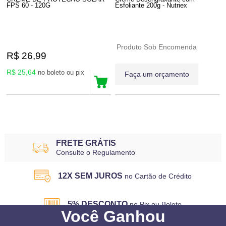
FPS 60 - 120G
Esfoliante 200g - Nutriex
Produto Sob Encomenda
R$ 26,99
R$ 25,64
no boleto ou pix
Faça um orçamento
4
Produtos
FRETE GRÁTIS
Consulte o Regulamento
12X SEM JUROS
no Cartão de Crédito
5% DESCONTO
no Pix ou Boleto
Você
Ganhou