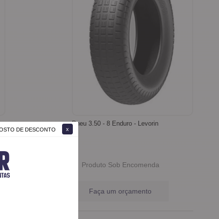
Pneu 3.50 - 8 Enduro - Levorin
 GOSTO DE DESCONTO
Produto Sob Encomenda
Faça um orçamento