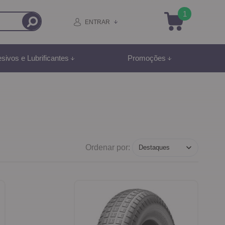
1
ENTRAR
sivos e Lubrificantes
Promoções
Ordenar por: