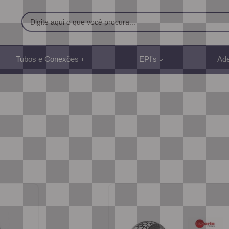
9500
Tubos e Conexões
EPI's
Ade
8) 991887507
br
mento Online