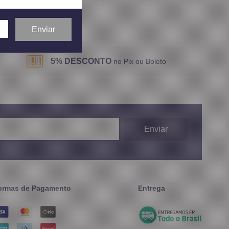
ídos em
1
página
5% DESCONTO
no Pix ou Boleto
ormas de Pagamento
Entrega