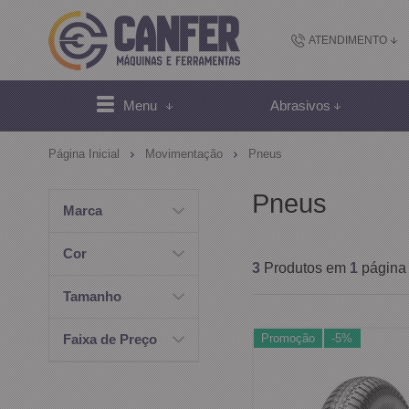
ATENDIMENTO
(48) 2102-
Menu
Abrasivos
(4
Página Inicial
Movimentação
Pneus
sac@canfer.com.
Pneus
Marca
Atendi
Cor
3
Produtos em
1
página
Tamanho
Promoção
-5%
Faixa de Preço