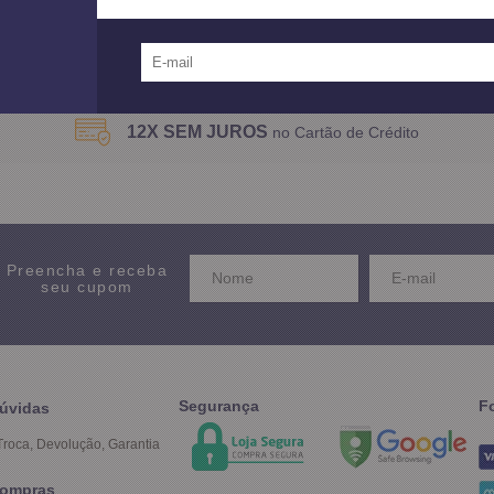
Mostrando
1 - 3
produtos do total de
3
distribu
12X SEM JUROS
no Cartão de Crédito
Preencha e receba
seu cupom
Segurança
F
úvidas
Troca, Devolução, Garantia
ompras