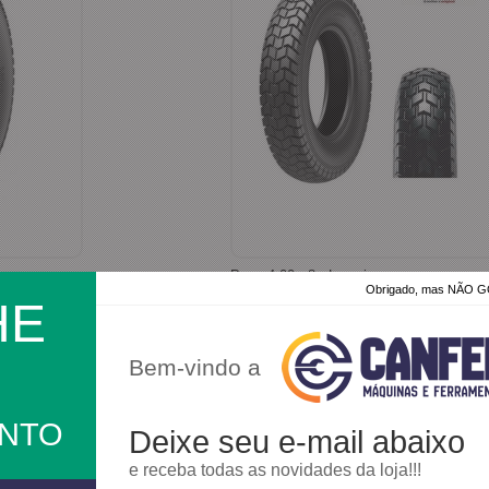
Pneu 4.00 - 8 - Levorin
Obrigado, mas NÃO
HE
Bem-vindo a
Produto Sob Encomenda
ONTO
Faça um orçamento
Deixe seu e-mail abaixo
e receba todas as novidades da loja!!!