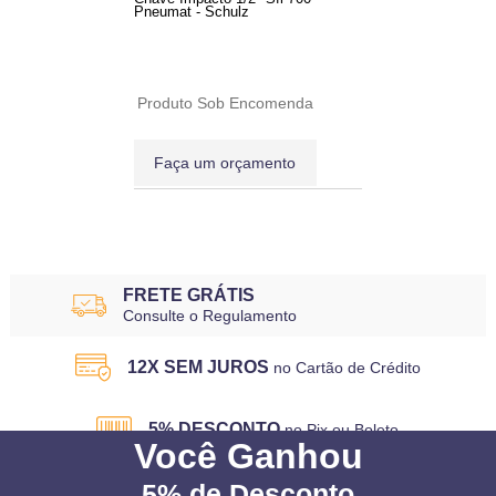
Pneumat - Schulz
Produto Sob Encomenda
Faça um orçamento
3
Produtos
FRETE GRÁTIS
Consulte o Regulamento
12X SEM JUROS
no Cartão de Crédito
5% DESCONTO
no Pix ou Boleto
Você
Ganhou
5%
de Desconto