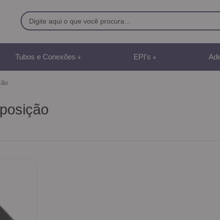
9500
Tubos e Conexões
EPI's
Ade
8) 991887507
ção
br
posição
mento Online