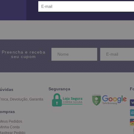
12X SEM JUROS
no Cartão de Crédito
Preencha e receba
seu cupom
Segurança
F
úvidas
Troca, Devolução, Garantia
ompras
Meus Pedidos
Minha Conta
Rastrear Pedido