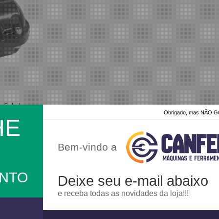
- Schulz
Obrigado, mas NÃO
HE
Bem-vindo a
a
ONTO
Deixe seu e-mail abaixo
e receba todas as novidades da loja!!!