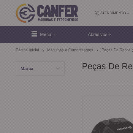
ATENDIMENTO
(48) 2102-
Menu
Abrasivos
(4
Página Inicial
Máquinas e Compressores
Peças De Reposi
sac@canfer.com.
Peças De Re
Marca
Atendi