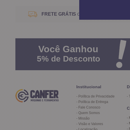
FRETE GRÁTIS
Consulte o Regulamento
Você
Ganhou
5%
de Desconto
Institucional
D
Política de Privacidade
Política de Entrega
Fale Conosco
C
Quem Somos
Missão
Visão e Valores
Localização