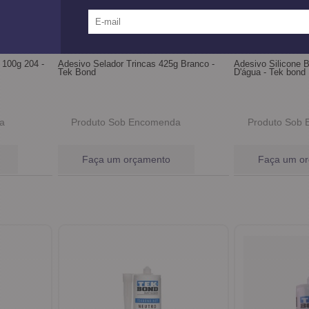
 100g 204 -
Adesivo Selador Trincas 425g Branco -
Adesivo Silicone 
Tek Bond
D'água - Tek bond
a
Produto Sob Encomenda
Produto Sob
Faça um orçamento
Faça um o