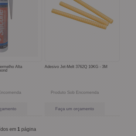
Vermelho Alta
Adesivo Jet-Melt 3762Q 10KG - 3M
bond
 Encomenda
Produto Sob Encomenda
rçamento
Faça um orçamento
uídos em
1
página