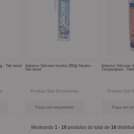
g - Tek bond
Adesivo Silicone Incolor 280gr Neutro -
Adesivo Silicone 
Tek bond
Temperatura - Tek
a
Produto Sob Encomenda
Produto Sob
Faça um orçamento
Faça um o
Mostrando
1 - 16
produtos do total de
16
distrib