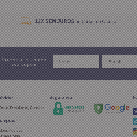
12X SEM JUROS
no Cartão de Crédito
Preencha e receba
seu cupom
Segurança
F
úvidas
Troca, Devolução, Garantia
ompras
Meus Pedidos
Minha Conta