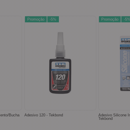
Promoção
-5%
Promoção
-5
mento/Bucha
Adesivo 120 - Tekbond
Adesivo Silicone I
Tekbond