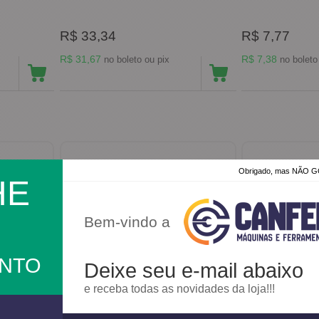
R$ 33,34
R$ 7,77
R$ 31,67
R$ 7,38
no boleto ou pix
Obrigado, mas NÃO
HE
Bem-vindo a
ONTO
Deixe seu e-mail abaixo
e receba todas as novidades da loja!!!