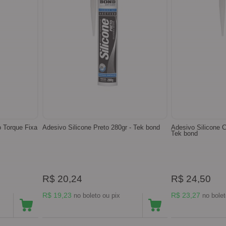
o Torque Fixa
Adesivo Silicone Preto 280gr - Tek bond
Adesivo Silicone C
Tek bond
R$ 20,24
R$ 24,50
R$ 19,23
R$ 23,27
no boleto ou pix