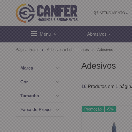
ATENDIMENTO
(48) 2102-
Menu
Abrasivos
(4
Página Inicial
Adesivos e Lubrificantes
Adesivos
sac@canfer.com.
Adesivos
Marca
Atendi
Cor
16
Produtos em
1
págin
Tamanho
Promoção
-5%
Faixa de Preço