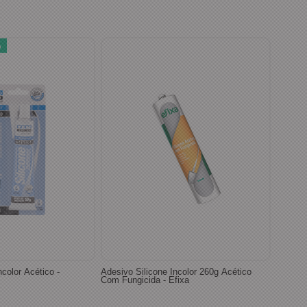
%
ncolor Acético -
Adesivo Silicone Incolor 260g Acético
Com Fungicida - Efixa