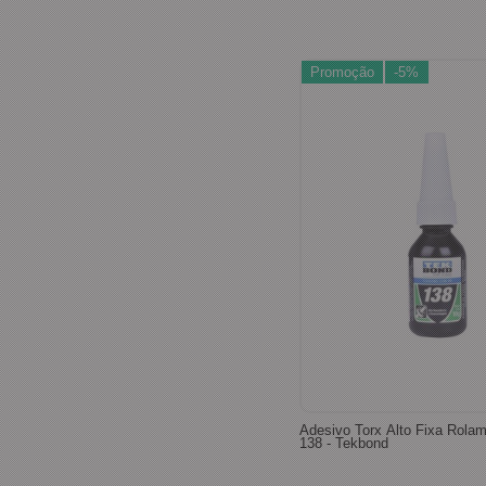
Promoção
-5%
Adesivo Torx Alto Fixa Rola
138 - Tekbond