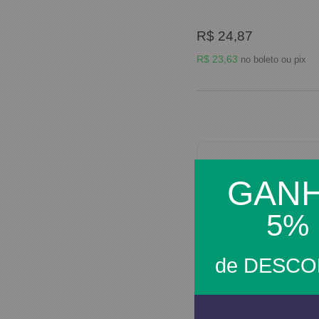
R$ 24,87
R$ 23,63
no boleto ou pix
GAN
5%
de DESC