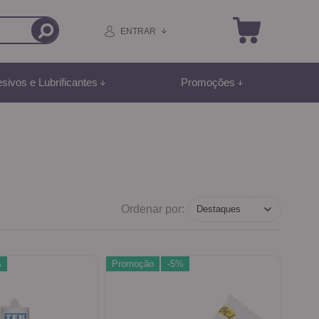
ENTRAR
sivos e Lubrificantes
Promoções
Ordenar por:
%
Promoção
-5%