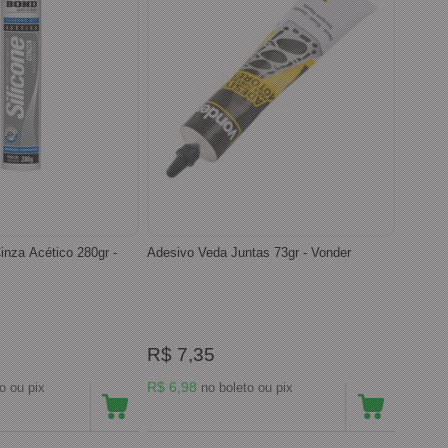
inza Acético 280gr -
Adesivo Veda Juntas 73gr - Vonder
R$ 7,35
R$ 6,98
no boleto ou pix
no boleto ou pix