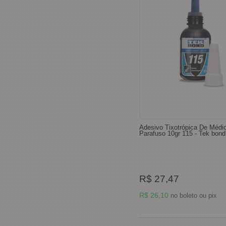
Adesivo Tixotrópica De Médi
Parafuso 10gr 115 - Tek bond
R$ 27,47
R$ 26,10
no boleto ou pix