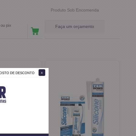
Produto Sob Encomenda
no boleto ou pix
Faça um orçamento
 GOSTO DE DESCONTO