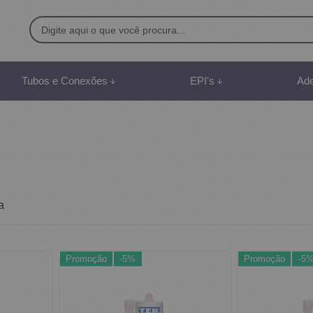
9500
Tubos e Conexões
EPI's
Ade
8) 991887507
br
mento Online
a
Promoção
-5%
Promoção
-5