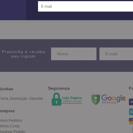
12X SEM JUROS
no Cartão de Crédito
Preencha e receba
seu cupom
Segurança
F
úvidas
Troca, Devolução, Garantia
ompras
Meus Pedidos
Minha Conta
Rastrear Pedido