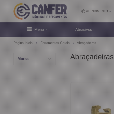
ATENDIMENTO
(48) 2102-
Menu
Abrasivos
(4
Página Inicial
Ferramentas Gerais
Abraçadeiras
sac@canfer.com.
Abraçadeiras
Marca
Atendi