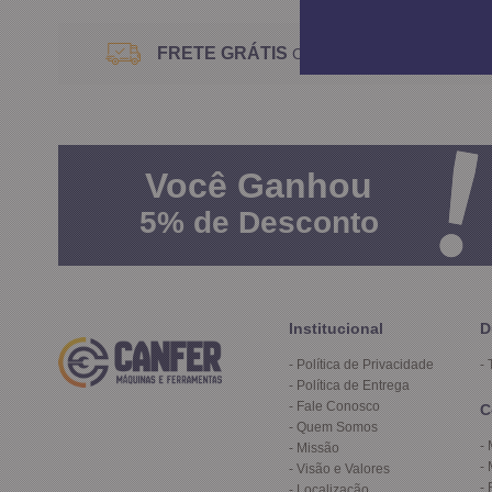
FRETE GRÁTIS
Consulte o Regulamento
Você
Ganhou
5%
de Desconto
Institucional
D
Política de Privacidade
Política de Entrega
Fale Conosco
C
Quem Somos
Missão
Visão e Valores
Localização