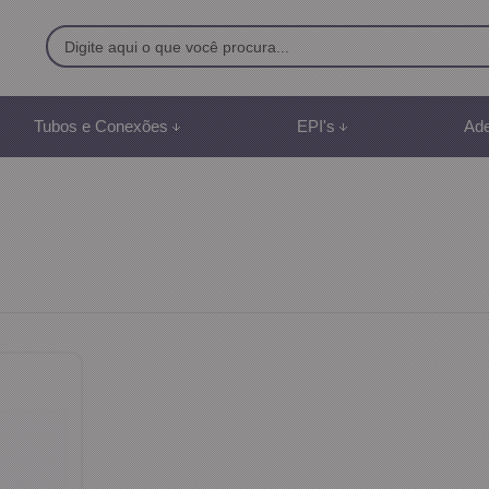
9500
Tubos e Conexões
EPI's
Ade
8) 991887507
br
mento Online