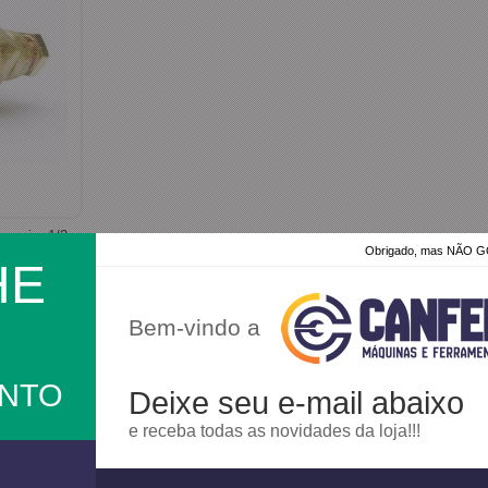
ngueira 1/2
Obrigado, mas NÃO
HE
Bem-vindo a
a
ONTO
Deixe seu e-mail abaixo
e receba todas as novidades da loja!!!