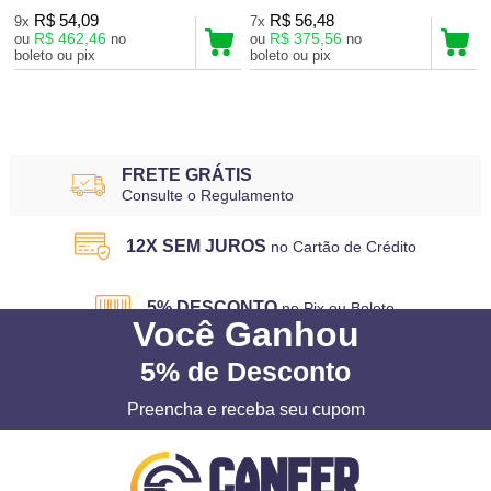
R$ 54,09
R$ 56,48
9x
7x
R$ 462,46
R$ 375,56
ou
no
ou
no
boleto ou pix
boleto ou pix
2
Produtos
FRETE GRÁTIS
Consulte o Regulamento
12X SEM JUROS
no Cartão de Crédito
5% DESCONTO
no Pix ou Boleto
Você
Ganhou
5%
de Desconto
Preencha e receba seu cupom