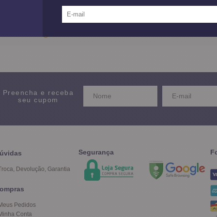
12X SEM JUROS
no Cartão de Crédito
Preencha e receba
seu cupom
Segurança
F
úvidas
Troca, Devolução, Garantia
ompras
Meus Pedidos
Minha Conta