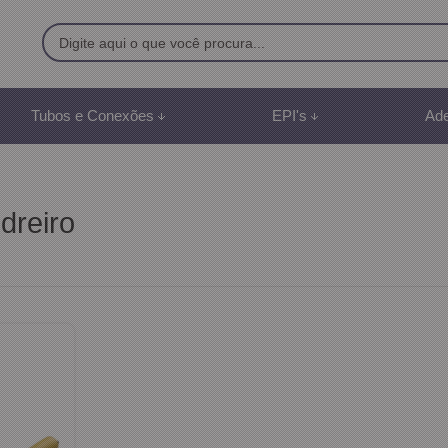
9500
Tubos e Conexões
EPI's
Ade
8) 991887507
br
dreiro
mento Online