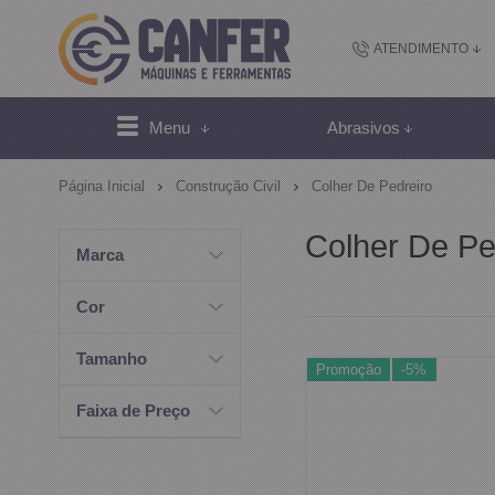
ATENDIMENTO
(48) 2102-
Menu
Abrasivos
(4
Página Inicial
Construção Civil
Colher De Pedreiro
sac@canfer.com.
Colher De Pe
Marca
Atendi
Cor
Tamanho
Promoção
-5%
Faixa de Preço