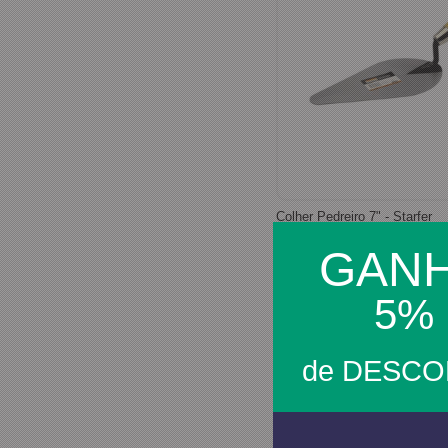
Colher Pedreiro 7" - Starfer
GAN
5%
R$ 21,16
R$ 20,10
no boleto ou pix
de DESC