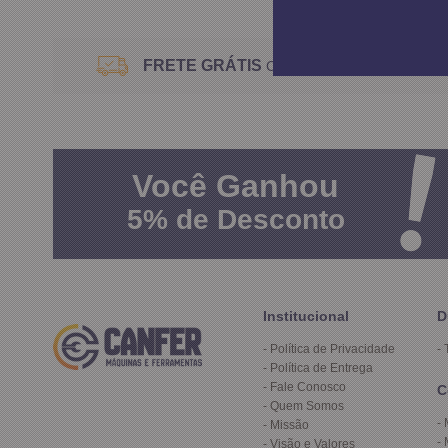
FRETE GRÁTIS
Consulte o Regulamento
Você
Ganhou
5%
de Desconto
Institucional
D
Política de Privacidade
Política de Entrega
Fale Conosco
C
Quem Somos
Missão
Visão e Valores