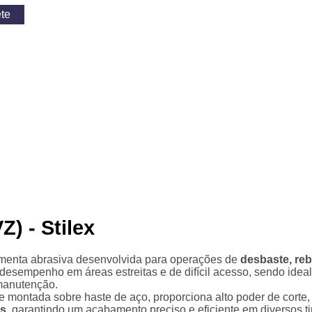
) - Stilex
menta abrasiva desenvolvida para operações de
desbaste, reb
esempenho em áreas estreitas e de difícil acesso, sendo ideal
 manutenção.
e montada sobre haste de aço, proporciona alto poder de corte, 
as
, garantindo um acabamento preciso e eficiente em diversos ti