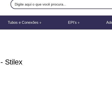
9500
Tubos e Conexões
EPI's
Ade
8) 991887507
br
mento Online
 Stilex