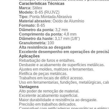
Características Técnicas
Marca:
Stilex
Modelo:
B-65 (RUJVZ)
Tipo:
Ponta Montada Abrasiva
Material abrasivo:
Óxido de Alumínio
Formato:
B-65
Diâmetro da ponta:
3,2 mm
Comprimento da ponta:
4,8 mm
Diâmetro da haste:
3,17 mm (1/8")
Granulometria:
100
Alta resistência ao desgaste
Excelente desempenho em operações de precis
Aplicações
Rebarbação de furos e entalhes.
Desbaste e acabamento de superfícies metálicas.
Ajustes em moldes, matrizes e ferramentas.
Retífica de peças metálicas.
Trabalhos em locais de difícil acesso.
Uso em ferramentarias, fundições, metalúrgicas, cal
Vantagens
Alto poder de remoção de material.
Excelente acabamento superficial.
Maior durabilidade e resistência ao desgaste.
Precisão em trabalhos delicados.
Compatível com retificadeiras pneumáticas e elétric