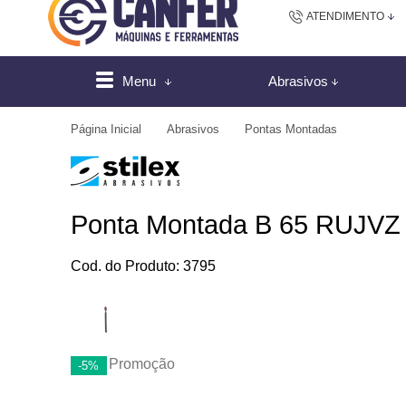
ATENDIMENTO
(48) 2102-
Menu
Abrasivos
(4
Página Inicial
Abrasivos
Pontas Montadas
sac@canfer.com.
Atendi
Ponta Montada B 65 RUJVZ -
Cod. do Produto: 3795
Promoção
-5%