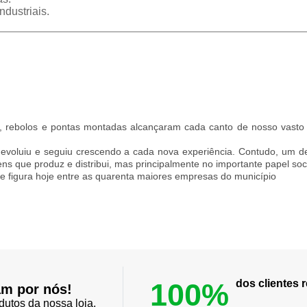
ndustriais.
 rebolos e pontas montadas alcançaram cada canto de nosso vasto te
x evoluiu e seguiu crescendo a cada nova experiência. Contudo, um
tens que produz e distribui, mas principalmente no importante papel s
que figura hoje entre as quarenta maiores empresas do município
100%
dos clientes
am por nós!
dutos da nossa loja.