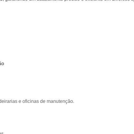
ão
deirarias e oficinas de manutenção.
as.