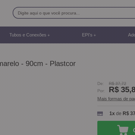
9500
Tubos e Conexões
EPI's
Ade
8) 991887507
br
marelo - 90cm - Plastcor
mento Online
De:
R$ 37,72
R$ 35,
Por:
Mais formas de p
1x
de
R$ 37