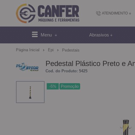
ATENDIMENTO
(48) 2102-
Menu
Abrasivos
(4
Página Inicial
Epi
Pedestais
sac@canfer.com.
Pedestal Plástico Preto e A
Cod. do Produto: 5425
Atendi
-5%
Promoção