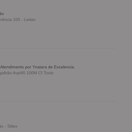
ão
rência 100 - Ledan
nAtendimento por Ynaiara de Excelencia.
alhão Avpl40 100M Cf Tools
 - Stilex