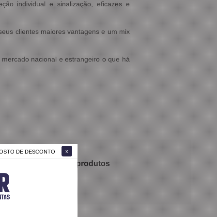
ão individual e sinalização, eficazes e
s seus clientes maiores vantagens e um mix
o mercado nacional e estrangeiro o que h
 GOSTO DE DESCONTO
 recomendam nossos produtos