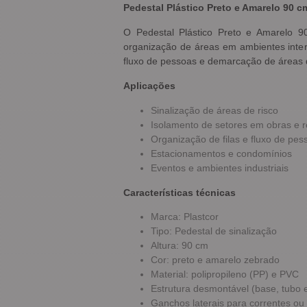
Pedestal Plástico Preto e Amarelo 90 c
O Pedestal Plástico Preto e Amarelo 9
organização de áreas em ambientes interno
fluxo de pessoas e demarcação de áreas 
Aplicações
Sinalização de áreas de risco
Isolamento de setores em obras e 
Organização de filas e fluxo de pes
Estacionamentos e condomínios
Eventos e ambientes industriais
Características técnicas
Marca: Plastcor
Tipo: Pedestal de sinalização
Altura: 90 cm
Cor: preto e amarelo zebrado
Material: polipropileno (PP) e PVC
Estrutura desmontável (base, tubo 
Ganchos laterais para correntes ou 