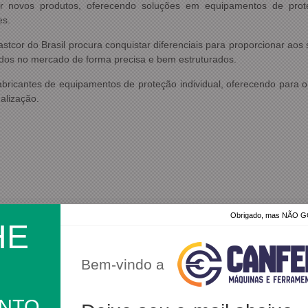
r novos produtos, oferecendo soluções em equipamentos de proteç
es.
astcor do Brasil procura conquistar diferenciais para proporcionar ao
ados no mercado de forma precisa e bem estruturados.
bricantes de equipamentos de proteção individual, oferecendo para 
alização.
Obrigado, mas NÃO
HE
100%
dos clientes
am por nós!
dutos da nossa loja.
Bem-vindo a
ONTO