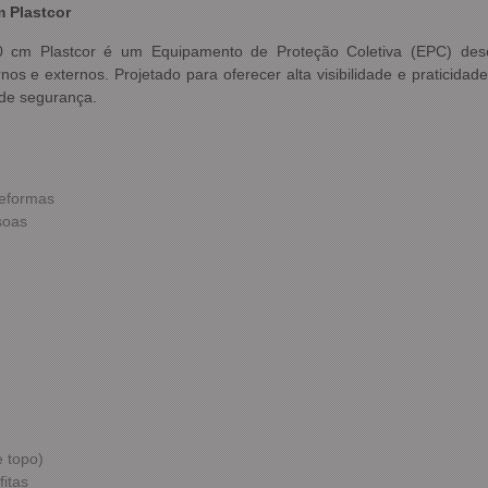
m Plastcor
0 cm Plastcor é um Equipamento de Proteção Coletiva (EPC) desen
s e externos. Projetado para oferecer alta visibilidade e praticidad
de segurança.
reformas
soas
e topo)
fitas