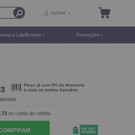
ENTRAR
sivos e Lubrificantes
Promoções
Preço já com 5% de desconto
83
à vista no
boleto bancário
agamento
,72
no cartão de crédito
COMPRAR