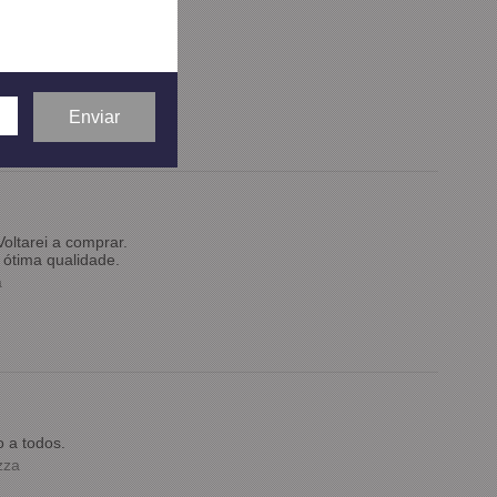
oltarei a comprar.
ótima qualidade.
a
 a todos.
zza