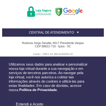
CENTRAL DE ATENDIMENTO
Rodovia Jorge Zanatta, 6617 Presidente Vargas
CEP 88822-716 - Içara - SC
Canfer - CNPJ: 81.390.619/0002-32
Todos os direitos reservados
-
Canfer
-
2026
Utilizamos seus dados para analisar e personalizar
nossa loja virtual durante a sua navegação e em
serviços de terceiros parceiros. Ao navegar pela
loja virtual, você nos autoriza a coletar tais
informações através do cookies e utilizá-las para
estas finalidades. Em caso de dúvidas, acesse
nossa
Política de Privacidade
.
R$ 5.982,20
Entendi e Aceito