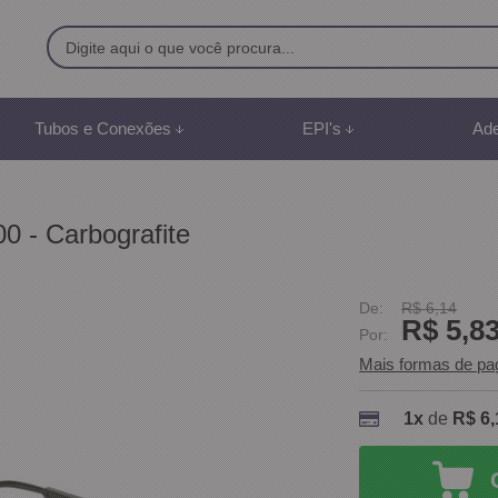
9500
Tubos e Conexões
EPI's
Ade
8) 991887507
br
0 - Carbografite
mento Online
De:
R$ 6,14
R$ 5,8
Por:
Mais formas de p
1x
de
R$ 6,