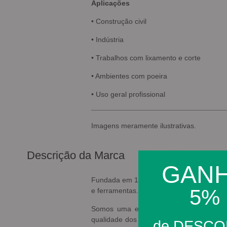
Aplicações
• Construção civil
• Indústria
• Trabalhos com lixamento e corte
• Ambientes com poeira
• Uso geral profissional
Imagens meramente ilustrativas.
Descrição da Marca
GAN
Fundada em 1967, a Carbografite vem dese
5%
e ferramentas.
Somos uma empresa genuinamente brasile
qualidade dos nossos produtos, o que n
de DESC