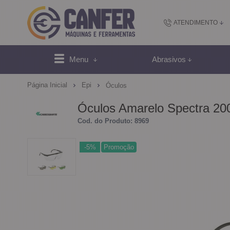
ATENDIMENTO
(48) 2102-
Menu
Abrasivos
(4
Página Inicial
Epi
Óculos
sac@canfer.com.
Óculos Amarelo Spectra 200
Cod. do Produto: 8969
Atendi
-5%
Promoção