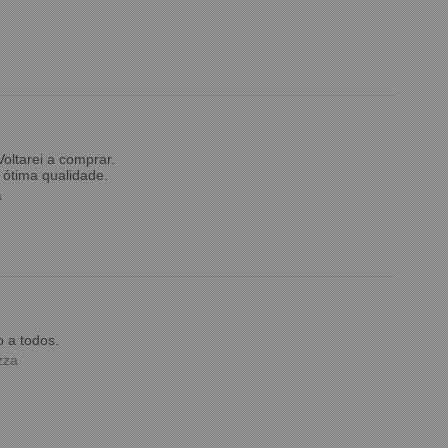
oltarei a comprar.
ótima qualidade.
a
 a todos.
zza