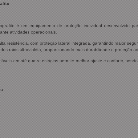
afite
grafite é um equipamento de proteção individual desenvolvido par
ante atividades operacionais.
alta resistência, com proteção lateral integrada, garantindo maior s
 dos raios ultravioleta, proporcionando mais durabilidade e proteção ao
áveis em até quatro estágios permite melhor ajuste e conforto, send
ia