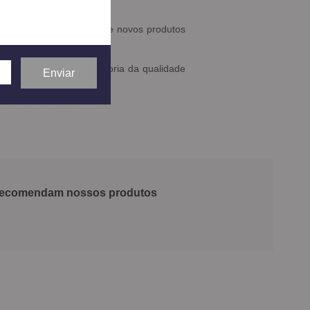
nto e desenvolvimento de novos produtos
o constante com a melhoria da qualidade
us colaboradores.
 recomendam nossos produtos