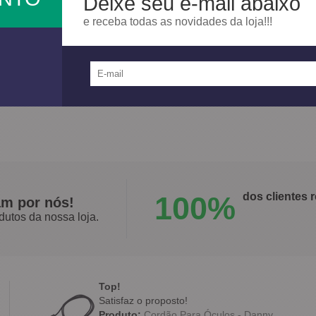
Deixe seu e-mail abaixo
ito ao Meio Ambiente.
e receba todas as novidades da loja!!!
rede ampla de distribuidores e uma equipe técnica para o atendime
e faz presente no país inteiro.
e nos segmentos onde atua é fruto de um trabalho de comprometiment
stimentos em desenvolvimento tecnológico e em aperfeiçoamento de se
100%
dos clientes
am por nós!
dutos da nossa loja.
Top!
Satisfaz o proposto!
Produto:
Cordão Para Óculos - Danny