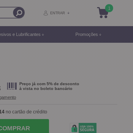
1
ENTRAR
sivos e Lubrificantes
Promoções
Preço já com 5% de desconto
3
à vista no
boleto bancário
agamento
14
no cartão de crédito
COMPRAR