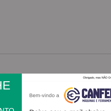
Obrigado, mas NÃO
HE
nvolvendo, fabricando, distribuindo e exportando produtos e serviços
Bem-vindo a
ira. As oito unidades fabris instaladas em Petrópolis, na Regiã
os tornou referência nacional na produção e comercialização da nos
ONTO