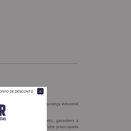
 GOSTO DE DESCONTO
 nas áreas de solda, segurança industrial
o Serrana do Rio de Janeiro, garantem a
sa linha de produção. Sempre preocupada