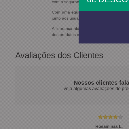
com a segurança do ser humano e o respe
Com uma equipe própria de vendas, uma 
junto aos usuários finais, a Carbografite s
A liderança alcançada pela Carbografit
dos produtos e serviços, através de inve
Avaliações dos Clientes
Nossos clientes fal
veja algumas avaliações de pro
Rosaminas L.