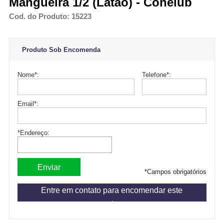
Mangueira 1/2 (Latão) - Conelub
Cod. do Produto: 15223
Produto Sob Encomenda
Nome
*
:
Telefone
*
:
Email
*
:
*Endereço:
*
Campos obrigatórios
Entre em contato para encomendar este
produto.