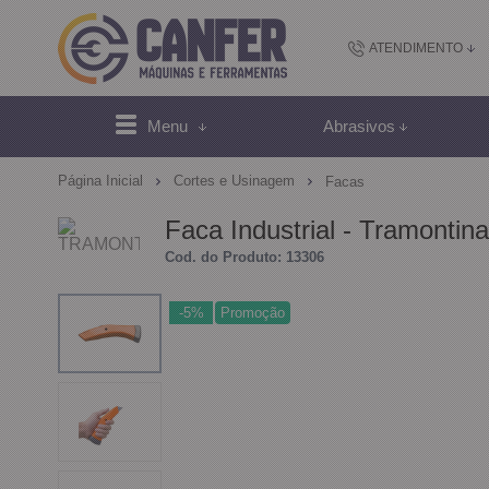
ATENDIMENTO
(48) 2102-
Menu
Abrasivos
(4
Página Inicial
Cortes e Usinagem
Facas
sac@canfer.com.
Faca Industrial - Tramonti
Cod. do Produto: 13306
Atendi
-5%
Promoção