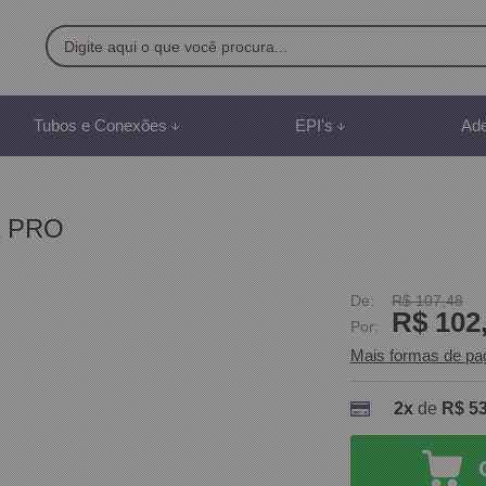
9500
Tubos e Conexões
EPI's
Ade
8) 991887507
br
na PRO
mento Online
De:
R$ 107,48
R$ 102
Por:
Mais formas de p
2x
de
R$ 53