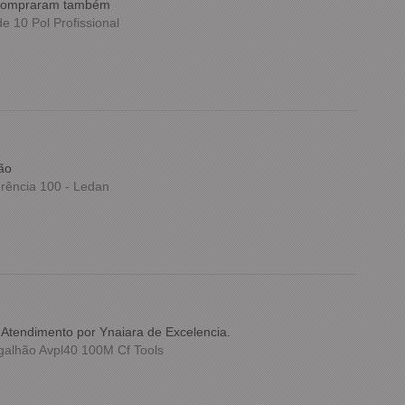
e compraram também
 10 Pol Profissional
ão
rência 100 - Ledan
nAtendimento por Ynaiara de Excelencia.
alhão Avpl40 100M Cf Tools