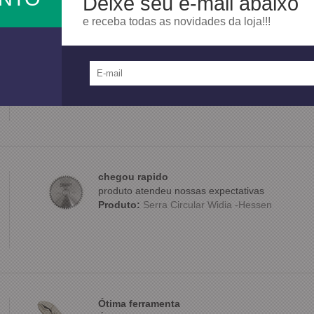
Deixe seu e-mail abaixo
e receba todas as novidades da loja!!!
Ótimo
O produto já conheço e é muito bom, recomendo
Produto:
Bomba Graxa 20kg Manual 8022 - Bo
chegou rapido
produto atendeu nossas expectativas
Produto:
Serra Circular Widia -Hessen
Ótima ferramenta