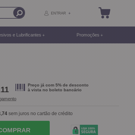
ENTRAR
sivos e Lubrificantes
Promoções
Preço já com 5% de desconto
,11
à vista no
boleto bancário
agamento
,74
sem juros no cartão de crédito
COMPRAR