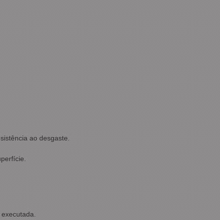
sistência ao desgaste.
perfície.
r executada.