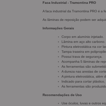
Faca Industrial - Tramontina PRO
A faca industrial da Tramontina PRO é a fe
As lâminas de reposição podem ser adqui
Informações Gerais
Corpo em alumínio injetado.
Lâmina em aço alto carbono.
Pintura eletrostática na cor la
Tampa traseira em polipropil
Possui trava de segurança.
Acompanha 5 lâminas de repo
As ferramentas são submetida
A dureza nas arestas de cor
A pintura eletrostática, além
Indicado para cortar plástico,
As ferramentas são produzida
Recomendações de Uso
Use óculos, luvas e outros e