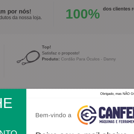
100%
dos clientes
am por nós!
dutos da nossa loja.
Top!
Satisfaz o proposto!
Produto:
Cordão Para Óculos - Danny
Obrigado, mas NÃO
HE
Muito bom!!! Atendeu minhas expectativas!
Muito bom, atendeu todas as minhas expectativas. V
Chegou antes do prazo, bem embalado, produto de 
Bem-vindo a
Produto:
Bota Borracha Cano 35cm Bico Aço - Bat
ONTO