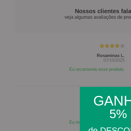
Nossos clientes fal
veja algumas avaliações de pro
Rosaminas L.
07/10/2025
Eu recomendo esse produto.
GAN
Luís P.
5%
28/07/2025
Eu recomendo esse produto.
de DESC