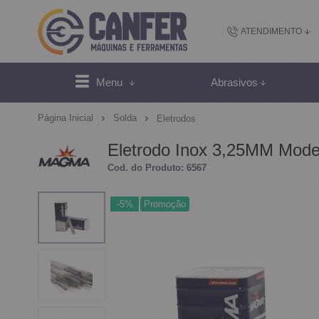
ATENDIMENTO
(48) 2102-
Menu
Abrasivos
(4
Página Inicial
Solda
Eletrodos
sac@canfer.com.
Eletrodo Inox 3,25MM Model
Cod. do Produto: 6567
Atendi
-5%
Promoção