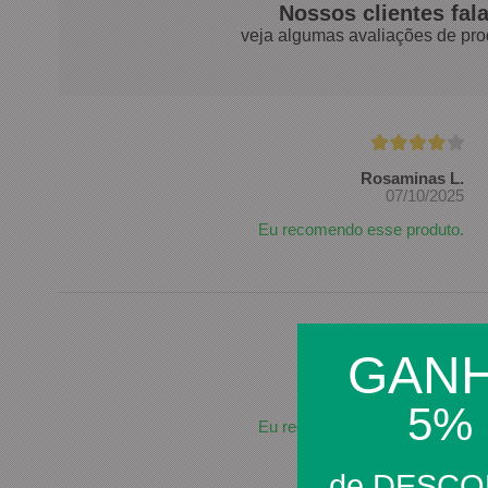
Nossos clientes fal
veja algumas avaliações de pro
Rosaminas L.
07/10/2025
Eu recomendo esse produto.
GAN
Luís P.
28/07/2025
5%
Eu recomendo esse produto.
de DESC