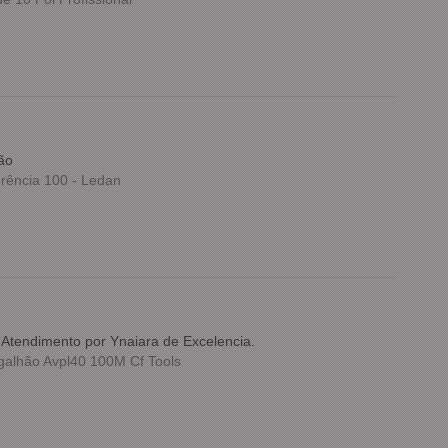
ão
rência 100 - Ledan
nAtendimento por Ynaiara de Excelencia.
alhão Avpl40 100M Cf Tools