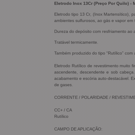
Eletrodo Inox 13Cr (Preço Por Quilo) -
Eletrodo tipo 13 Cr, (Inox Martensítico)
ambientes sulfurosos, ao gás e vapor em t
Dureza do depósito com resfriamento ao a
Tratável termicamente.
Também produzido do tipo “Rutílico” com
Eletrodo Rutílico de revestimento muito 
ascendente, descendente e sob cabeça.
acabamento e escória auto-destacável. Exc
de gases.
CORRENTE / POLARIDADE / REVESTIM
CC+ / CA
Rutílico
CAMPO DE APLICAÇÃO: