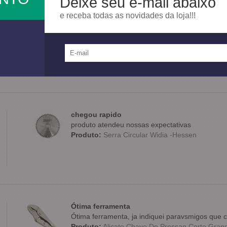
Deixe seu e-mail abaixo
e receba todas as novidades da loja!!!
Ótimo
O produto já conheço e é muito bom, recomendo
Produto:
Bomba Graxa 20kg Manual 8022 - Bo
chegou rapido
produto atendeu nossas expectativas
Produto:
Serra Circular Widia -Hessen
Ótima ferramenta
Ótima ferramenta, ja indiquei paravsmigos qu
Produto:
Alicate Chave De Pressao Corte Grande