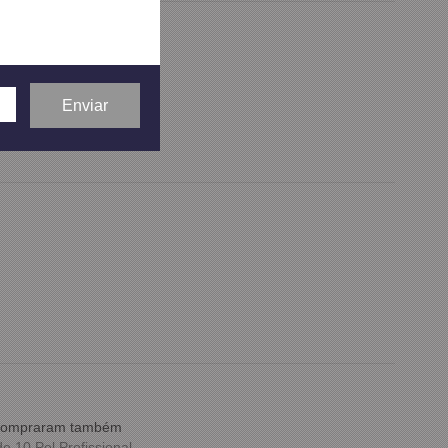
 a todos.
zza
e compraram também
 10 Pol Profissional