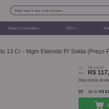
9500
Tubos e Conexões
EPI's
Ade
8) 991887507
br
o 13 Cr - Mgm Eletrodo P/ Solda (Preço P
mento Online
De:
R$ 123,50
R$ 117
Por:
Mais formas de p
2x
de
R$ 61