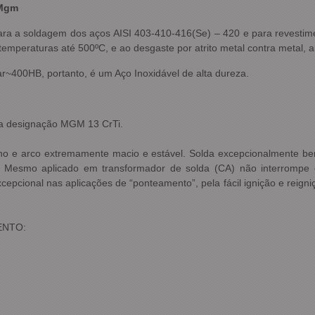
 Mgm
, para a soldagem dos aços AISI 403-410-416(Se) – 420 e para revestim
emperaturas até 500ºC, e ao desgaste por atrito metal contra metal, 
r~400HB, portanto, é um Aço Inoxidável de alta dureza.
 a designação MGM 13 CrTi.
fino e arco extremamente macio e estável. Solda excepcionalmente bem
 Mesmo aplicado em transformador de solda (CA) não interrompe o
epcional nas aplicações de “ponteamento”, pela fácil ignição e reigni
ENTO: