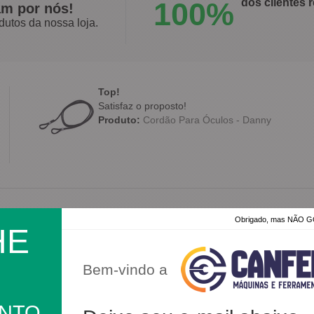
100%
dos clientes
am por nós!
dutos da nossa loja.
Top!
Satisfaz o proposto!
Produto:
Cordão Para Óculos - Danny
Muito bom!!! Atendeu minhas expectativas!
Obrigado, mas NÃO
HE
Muito bom, atendeu todas as minhas expectativas. V
Chegou antes do prazo, bem embalado, produto de 
Produto:
Bota Borracha Cano 35cm Bico Aço - Bat
Bem-vindo a
ONTO