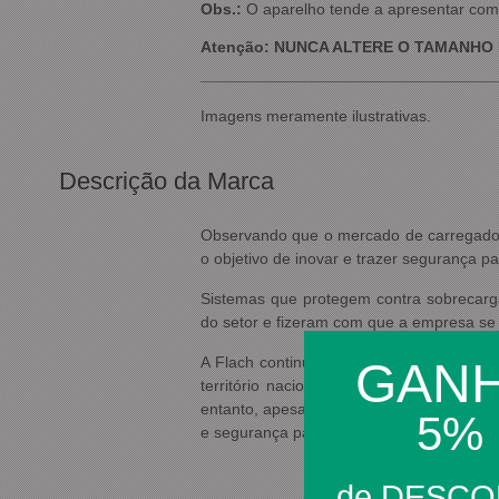
Obs.:
O aparelho tende a apresentar com
Atenção: NUNCA ALTERE O TAMANHO
Imagens meramente ilustrativas.
Descrição da Marca
Observando que o mercado de carregadore
o objetivo de inovar e trazer segurança pa
Sistemas que protegem contra sobrecargas
do setor e fizeram com que a empresa se 
A Flach continua crescendo de forma só
GAN
território nacional comercializando carr
entanto, apesar dos novos mercados de a
5%
e segurança para o consumidor.
de DESC