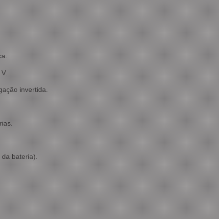
ca.
 V.
gação invertida.
ias.
da bateria).