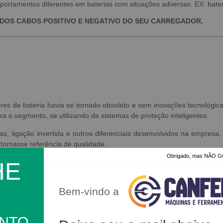
portamentos diferentes em baterias com situações adversas. EX: bate
 DOS CABOS POSITIVO E NEGATIVO DO SEU CARREGADOR.
s de bateria havia se tornado obsoleto e sem inovações tecnológica
ra o segmento, se utilizando de sistemas de proteção inteligentes.
, ligação invertida e outros diferenciais desenvolvidos na empresa,
tornasse referência de qualidade.
Obrigado, mas NÃO
lida e expandindo seus negócios no segmento de equipamentos elétri
HE
egadores de bateria, autotransformadores, inversores de tensão, test
tuação, a Flach se mantém com os mesmos princípios e valores de qu
Bem-vindo a
ONTO