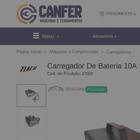
ATENDIMENTO
(48) 2102-
Menu
Abrasivos
(4
Página Inicial
Máquinas e Compressores
Carregadores
sac@canfer.com.
Carregador De Bateria 10A 
Cod. do Produto: 27020
Atendi
-5%
de desconto
Promoção