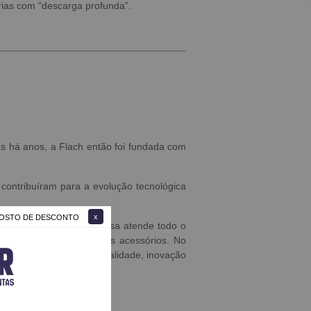
rias com “descarga profunda”.
s há anos, a Flach então foi fundada com
 contribuíram para a evolução tecnológica
 GOSTO DE DESCONTO
cos. Atualmente a empresa atende todo o
adores de bateria e outros acessórios. No
ando começou: ética, qualidade, inovação