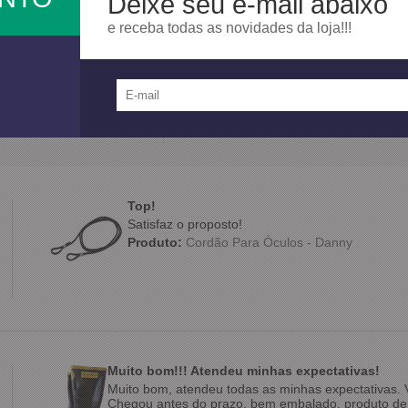
Deixe seu e-mail abaixo
e receba todas as novidades da loja!!!
100%
dos clientes
am por nós!
dutos da nossa loja.
Top!
Satisfaz o proposto!
Produto:
Cordão Para Óculos - Danny
Muito bom!!! Atendeu minhas expectativas!
Muito bom, atendeu todas as minhas expectativas. V
Chegou antes do prazo, bem embalado, produto de 