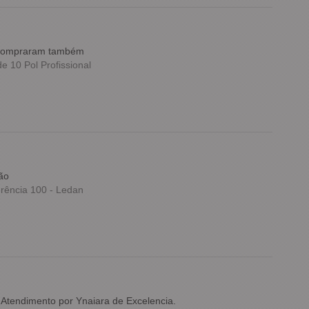
e compraram também
 10 Pol Profissional
ão
rência 100 - Ledan
nAtendimento por Ynaiara de Excelencia.