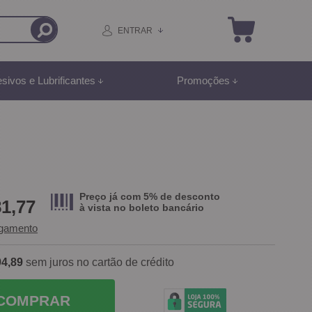
ENTRAR
sivos e Lubrificantes
Promoções
Preço já com 5% de desconto
81,77
à vista no
boleto bancário
agamento
94,89
sem juros no cartão de crédito
COMPRAR