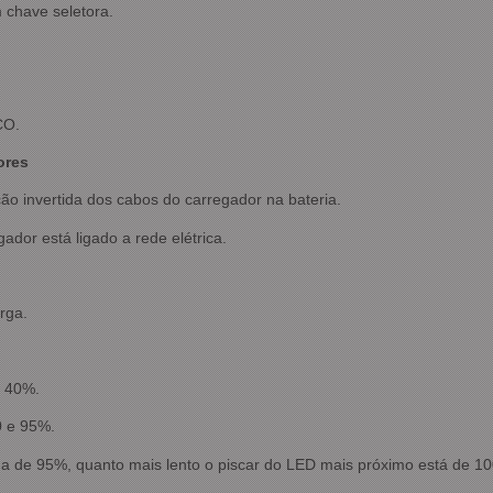
 chave seletora.
CO.
ores
ão invertida dos cabos do carregador na bateria.
dor está ligado a rede elétrica.
rga.
e 40%.
0 e 95%.
ma de 95%, quanto mais lento o piscar do LED mais próximo está de 1