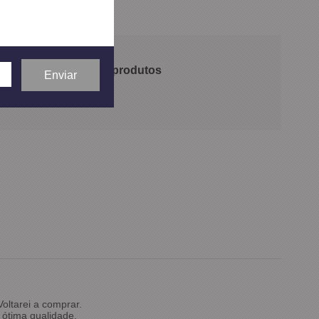
 recomendam nossos produtos
oltarei a comprar.
ótima qualidade.