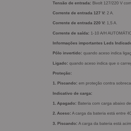
Tensão de entrada:
Bivolt 127/220 V com
Corrente de entrada 127 V:
2 A.
Corrente de entrada 220 V:
1,5 A.
Corrente de saída:
1-10 A/H AUTOMÁTI
Informações importantes Leds Indicad
Pólo invertido:
quando aceso indica ligaç
Ligado:
quando aceso indica que o carrega
Proteção:
1. Piscando:
em proteção contra sobreca
Indicativo de carga:
1. Apagado:
Bateria com carga abaixo d
2. Aceso:
A carga da bateria está entre 4
3. Piscando:
A carga da bateria está aci