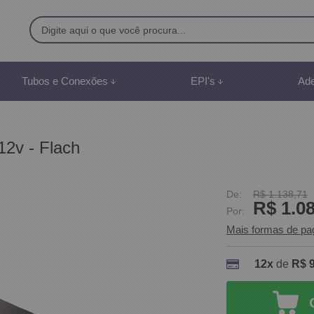
9500
Tubos e Conexões
EPI's
Ade
8) 991887507
br
12v - Flach
mento Online
De:
R$ 1.138,71
R$ 1.0
Por:
Mais formas de p
12x
de
R$ 