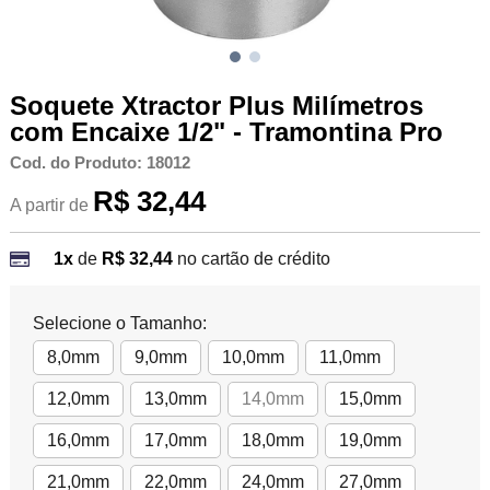
Soquete Xtractor Plus Milímetros
com Encaixe 1/2" - Tramontina Pro
Cod. do Produto: 18012
R$ 32,44
A partir de
1x
de
R$ 32,44
no cartão de crédito
Selecione o Tamanho:
8,0mm
9,0mm
10,0mm
11,0mm
12,0mm
13,0mm
14,0mm
15,0mm
16,0mm
17,0mm
18,0mm
19,0mm
21,0mm
22,0mm
24,0mm
27,0mm