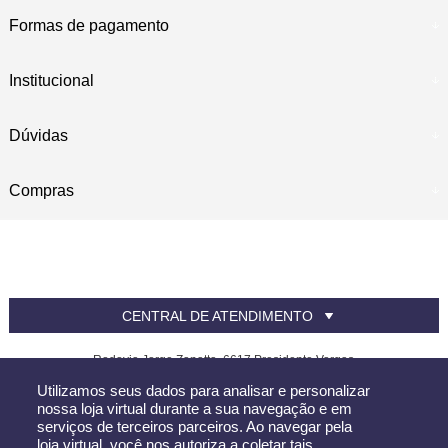
Formas de pagamento
Institucional
Dúvidas
Compras
CENTRAL DE ATENDIMENTO
Rodovia Jorge Zanatta, 6617 Presidente Vargas
CEP 88822-716 - Içara - SC
Utilizamos seus dados para analisar e personalizar
nossa loja virtual durante a sua navegação e em
Canfer - CNPJ: 81.390.619/0002-32
serviços de terceiros parceiros. Ao navegar pela
Todos os direitos reservados
-
Canfer
-
2026
loja virtual, você nos autoriza a coletar tais