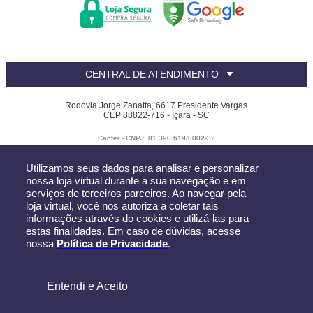
CENTRAL DE ATENDIMENTO
Rodovia Jorge Zanatta, 6617 Presidente Vargas
CEP 88822-716 - Içara - SC
Canfer - CNPJ: 81.390.619/0002-32
Todos os direitos reservados
-
Canfer
-
2026
Utilizamos seus dados para analisar e personalizar
nossa loja virtual durante a sua navegação e em
serviços de terceiros parceiros. Ao navegar pela
loja virtual, você nos autoriza a coletar tais
informações através do cookies e utilizá-las para
estas finalidades. Em caso de dúvidas, acesse
nossa
Política de Privacidade
.
Entendi e Aceito