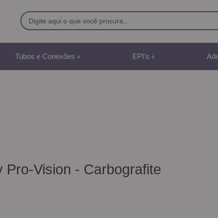
9500
Tubos e Conexões
EPI's
Ade
8) 991887507
br
mento Online
 Pro-Vision - Carbografite