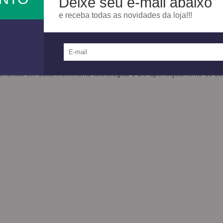
Deixe seu e-mail abaixo
os tornou referência nacional na produção e comercialização da nos
e receba todas as novidades da loja!!!
ito ao Meio Ambiente.
rede ampla de distribuidores e uma equipe técnica para o atendime
e faz presente no país inteiro.
e nos segmentos onde atua é fruto de um trabalho de comprometiment
stimentos em desenvolvimento tecnológico e em aperfeiçoamento de se