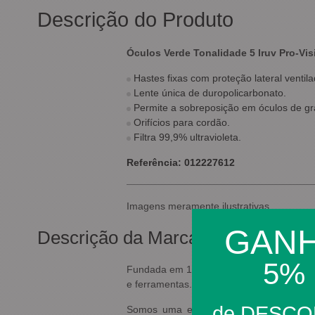
Descrição do Produto
Óculos Verde Tonalidade 5 Iruv Pro-Vis
Hastes fixas com proteção lateral ventila
Lente única de duropolicarbonato.
Permite a sobreposição em óculos de gr
Orifícios para cordão.
Filtra 99,9% ultravioleta.
Referência: 012227612
Imagens meramente ilustrativas.
GAN
Descrição da Marca
5%
Fundada em 1967, a Carbografite vem dese
e ferramentas.
de DESC
Somos uma empresa genuinamente brasile