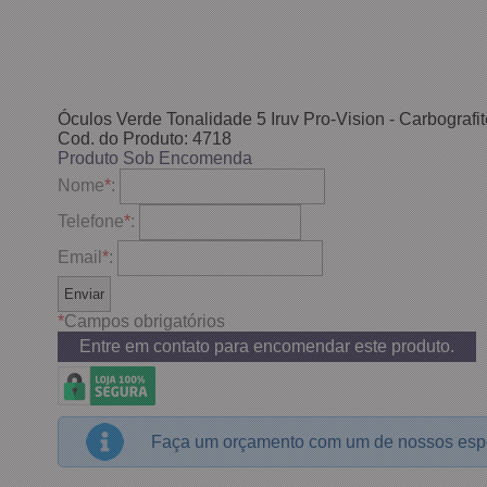
Óculos Verde Tonalidade 5 Iruv Pro-Vision - Carbografit
Cod. do Produto: 4718
Produto Sob Encomenda
Nome
*
:
Telefone
*
:
Email
*
:
*
Campos obrigatórios
Entre em contato para encomendar este produto.
Faça um orçamento com um de nossos espe