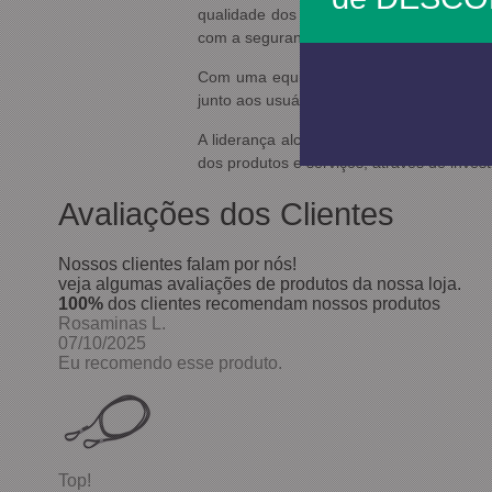
qualidade dos nossos produtos, o que n
com a segurança do ser humano e o respe
Com uma equipe própria de vendas, uma 
junto aos usuários finais, a Carbografite s
A liderança alcançada pela Carbografit
dos produtos e serviços, através de inve
Avaliações dos Clientes
Nossos clientes falam por nós!
veja algumas avaliações de produtos da nossa loja.
100%
dos clientes recomendam nossos produtos
Rosaminas L.
07/10/2025
Eu recomendo esse produto.
Top!