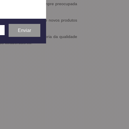
sa linha de produção. Sempre preocupada
nto e desenvolvimento de novos produtos
o constante com a melhoria da qualidade
us colaboradores.