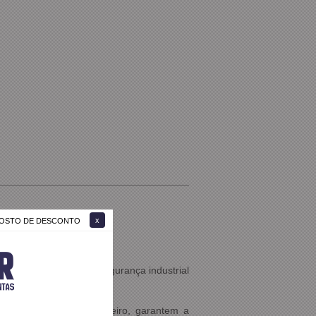
 GOSTO DE DESCONTO
 nas áreas de solda, segurança industrial
o Serrana do Rio de Janeiro, garantem a