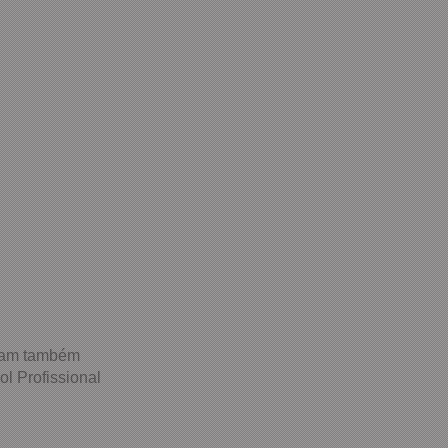
aram também
l Profissional