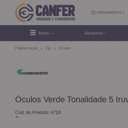
ATENDIMENTO
(48) 2102-
Menu
Abrasivos
(4
Página Inicial
Epi
Óculos
sac@canfer.com.
Atendi
Óculos Verde Tonalidade 5 Iruv
Cod. do Produto: 4718