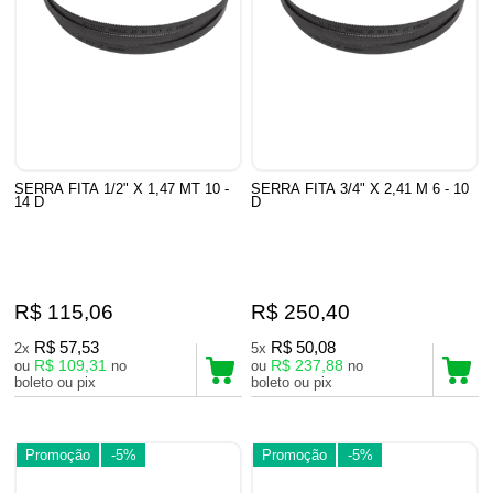
SERRA FITA 1/2" X 1,47 MT 10 -
SERRA FITA 3/4" X 2,41 M 6 - 10
14 D
D
R$ 115,06
R$ 250,40
R$ 57,53
R$ 50,08
2x
5x
R$ 109,31
R$ 237,88
ou
no
ou
no
boleto ou pix
boleto ou pix
Promoção
-5%
Promoção
-5%