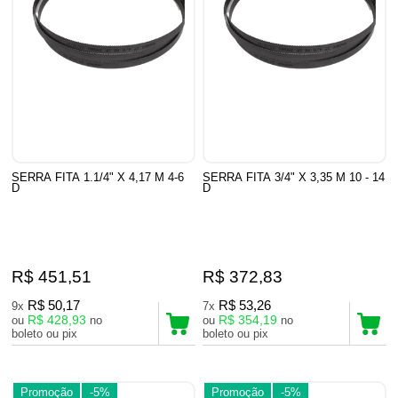
SERRA FITA 1.1/4" X 4,17 M 4-6
SERRA FITA 3/4" X 3,35 M 10 - 14
D
D
R$ 451,51
R$ 372,83
R$ 50,17
R$ 53,26
9x
7x
R$ 428,93
R$ 354,19
ou
no
ou
no
boleto ou pix
boleto ou pix
Promoção
-5%
Promoção
-5%