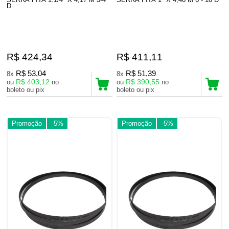
D
R$ 424,34
R$ 411,11
R$ 53,04
R$ 51,39
8x
8x
R$ 403,12
R$ 390,55
ou
no
ou
no
boleto ou pix
boleto ou pix
Promoção
-5%
Promoção
-5%