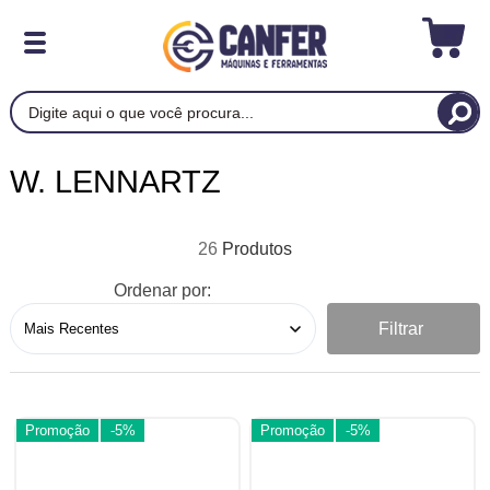
W. LENNARTZ
26
Ordenar por:
Filtrar
Promoção
-5%
Promoção
-5%