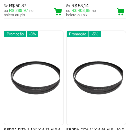
R$ 50,87
R$ 53,14
6x
8x
R$ 289,97
R$ 403,85
ou
no
ou
no
boleto ou pix
boleto ou pix
Promoção
-5%
Promoção
-5%
SERRA FITA 1.1/4" X 4,17 M 3-4
SERRA FITA 1" X 4,46 M 6 - 10 D