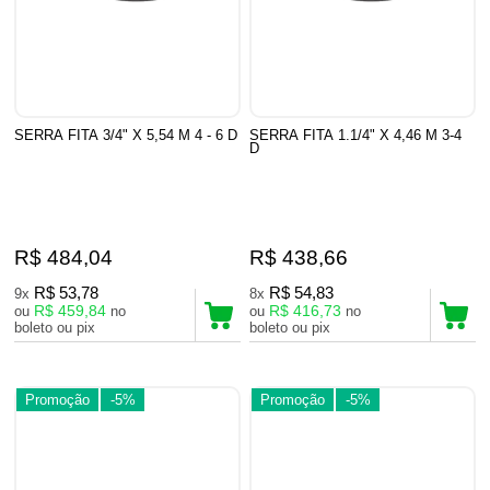
SERRA FITA 3/4" X 5,54 M 4 - 6 D
SERRA FITA 1.1/4" X 4,46 M 3-4
D
R$ 484,04
R$ 438,66
R$ 53,78
R$ 54,83
9x
8x
R$ 459,84
R$ 416,73
ou
no
ou
no
boleto ou pix
boleto ou pix
Promoção
-5%
Promoção
-5%