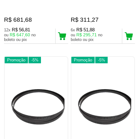
R$ 681,68
R$ 311,27
R$ 56,81
R$ 51,88
12x
6x
R$ 647,60
R$ 295,71
ou
no
ou
no
boleto ou pix
boleto ou pix
Promoção
-5%
Promoção
-5%