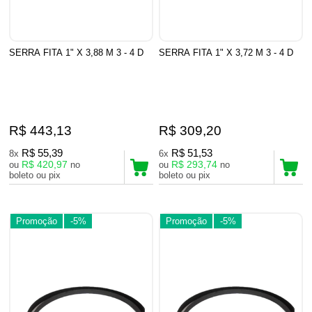
SERRA FITA 1" X 3,88 M 3 - 4 D
SERRA FITA 1" X 3,72 M 3 - 4 D
R$ 443,13
R$ 309,20
R$ 55,39
R$ 51,53
8x
6x
R$ 420,97
R$ 293,74
ou
no
ou
no
boleto ou pix
boleto ou pix
Promoção
-5%
Promoção
-5%