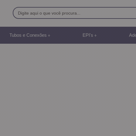
9500
Tubos e Conexões
EPI's
Ade
8) 991887507
br
mento Online