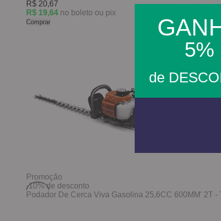
R$ 20,67
R$ 19,64
no boleto ou pix
GAN
Comprar
5%
de DESC
Promoção
-10%
de desconto
Podador De Cerca Viva Gasolina 25,6CC 600MM' 2T -