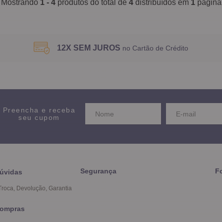
Mostrando
1 - 4
produtos do total de
4
distribuídos em
1
página
12X SEM JUROS
no Cartão de Crédito
Preencha e receba
seu cupom
Segurança
F
úvidas
Troca, Devolução, Garantia
ompras