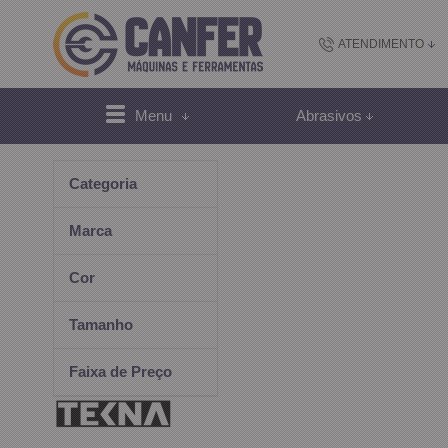
ATENDIMENTO
(48) 2102-
Menu
Abrasivos
(4
Categoria
sac@canfer.com.
Marca
Atendi
Cor
Tamanho
Faixa de Preço