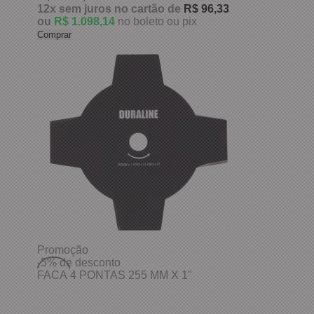
12x
sem juros
no cartão
de
R$ 96,33
ou
R$ 1.098,14
no boleto ou pix
Comprar
Promoção
-5%
de desconto
FACA 4 PONTAS 255 MM X 1"