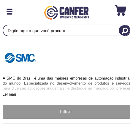
A SMC do Brasil é uma das maiores empresas de automação industrial
do mundo. Especializada no desenvolvimento de produtos e serviços
para diversas aplicações industriais, é destaque no mercado por oferecer
soluções personalizadas aos seus clientes.
Ler mais
Filtrar