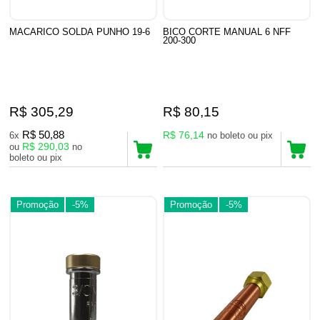
MACARICO SOLDA PUNHO 19-6
BICO CORTE MANUAL 6 NFF
200-300
R$ 305,29
R$ 80,15
R$ 50,88
R$ 76,14
6x
no boleto ou pix
R$ 290,03
ou
no
boleto ou pix
Promoção
-5%
Promoção
-5%