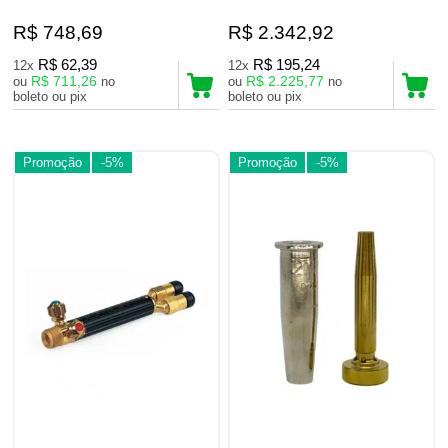
R$ 748,69
R$ 2.342,92
R$ 62,39
R$ 195,24
12x
12x
R$ 711,26
R$ 2.225,77
ou
no
ou
no
boleto ou pix
boleto ou pix
Promoção
-5%
Promoção
-5%