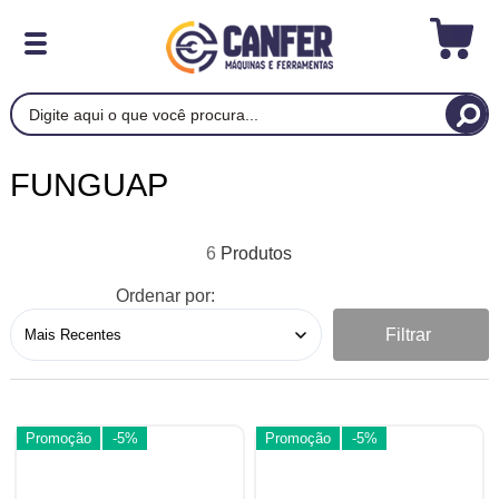
FUNGUAP
6
Ordenar por:
Filtrar
Promoção
-5%
Promoção
-5%