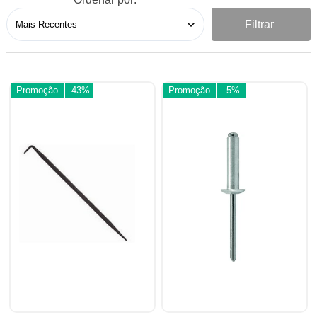
Filtrar
Promoção
-43%
Promoção
-5%