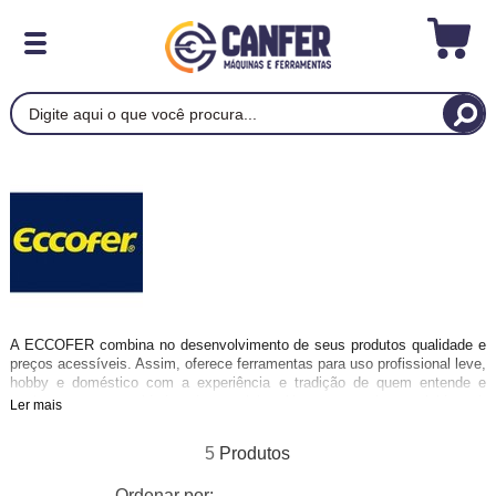
A ECCOFER combina no desenvolvimento de seus produtos qualidade e
preços acessíveis. Assim, oferece ferramentas para uso profissional leve,
hobby e doméstico com a experiência e tradição de quem entende e
conhece as necessidades desse nicho. Uma marca desenvolvida sob
Ler mais
medida pra quem quer fazer sempre melhor, sem precisar pagar mais por
isso!
5
Ordenar por: