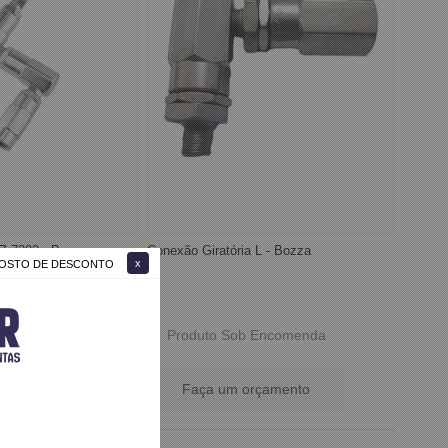
Conexão Giratória Z 7302 - Bozza
Conexão Giratória L - Bozza
 GOSTO DE DESCONTO
 Encomenda
Produto Sob Encomenda
rçamento
Faça um orçamento