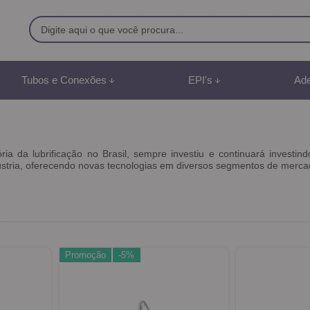
9500
Tubos e Conexões
EPI's
Ade
8) 991887507
br
tória da lubrificação no Brasil, sempre investiu e continuará inve
ústria, oferecendo novas tecnologias em diversos segmentos de merca
mento Online
Promoção
-5%