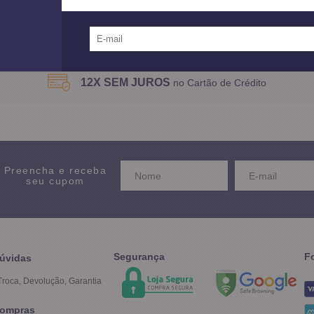
Mostrando
1 - 4
produtos do total de
4
distribu
12X SEM JUROS
no Cartão de Crédito
Preencha e receba
seu cupom
Segurança
F
úvidas
Troca, Devolução, Garantia
ompras