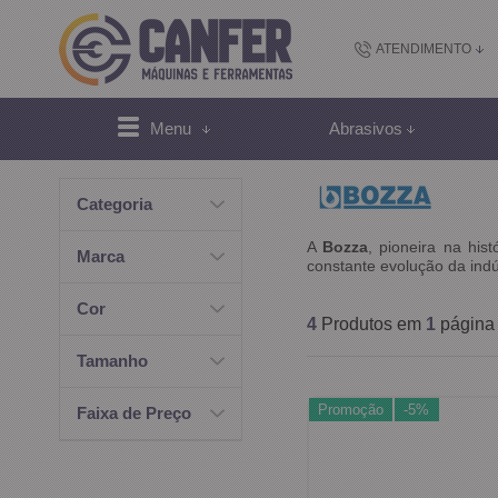
ATENDIMENTO
(48) 2102-
Menu
Abrasivos
(4
Categoria
sac@canfer.com.
A
Bozza
, pioneira na his
Marca
constante evolução da ind
Atendi
Cor
4
Produtos em
1
página
Tamanho
Promoção
-5%
Faixa de Preço