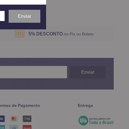
ídos em
1
página
5% DESCONTO
no Pix ou Boleto
ormas de Pagamento
Entrega