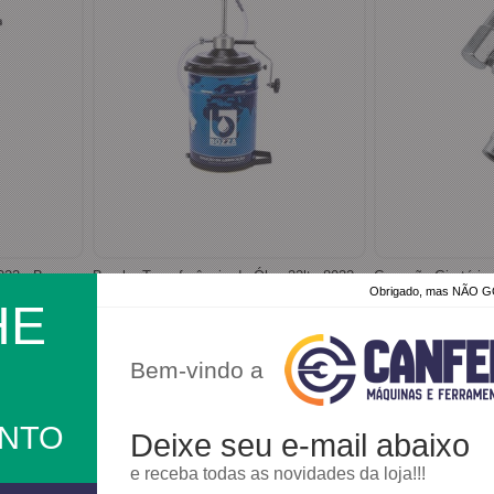
022 - Bozza
Bomba Transferência de Óleo 22lts 8032 -
Bozza
Obrigado, mas NÃO
HE
Bem-vindo a
Produto Sob
R$ 745,49
R$ 62,12
12x
ONTO
Faça um o
Deixe seu e-mail abaixo
R$ 708,22
ou
no boleto ou
pix
e receba todas as novidades da loja!!!