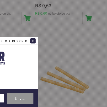
R$ 0,63
R$ 0,60
no boleto ou pix
no boleto ou pix
 GOSTO DE DESCONTO