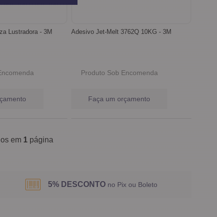
a Lustradora - 3M
Adesivo Jet-Melt 3762Q 10KG - 3M
 Encomenda
Produto Sob Encomenda
rçamento
Faça um orçamento
ídos em
1
página
5% DESCONTO
no Pix ou Boleto