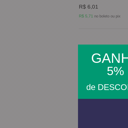
R$ 6,01
R$ 5,71
no boleto ou pix
Promoção
-5%
GAN
5%
de DESC