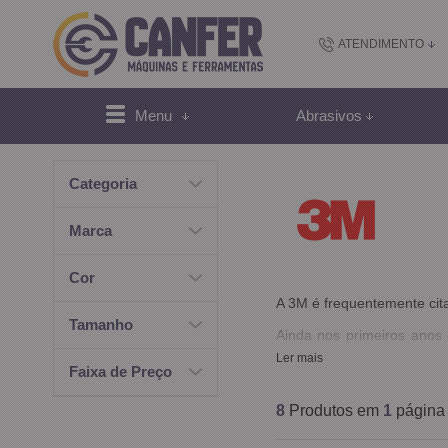
ATENDIMENTO
(48) 2102-
Menu
Abrasivos
(4
Categoria
sac@canfer.com.
Marca
Atendi
Cor
A 3M é frequentemente ci
Tamanho
Ainda nos primeiros anos 
concorrentes obsoletas.
Ler mais
Faixa de Preço
Elas foram muito importan
8
Produtos em
1
página
Em 1925, surge a fita ad
empresas, que recebeu o 