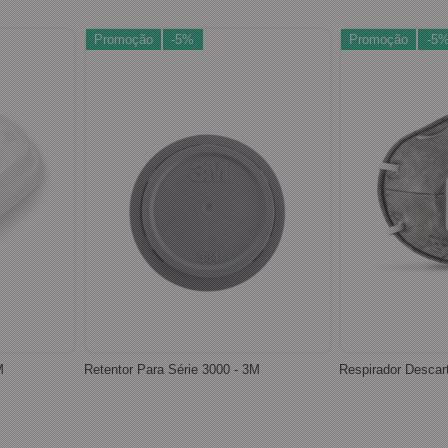
Promoção
-5%
Promoção
-5
M
Retentor Para Série 3000 - 3M
Respirador Descar