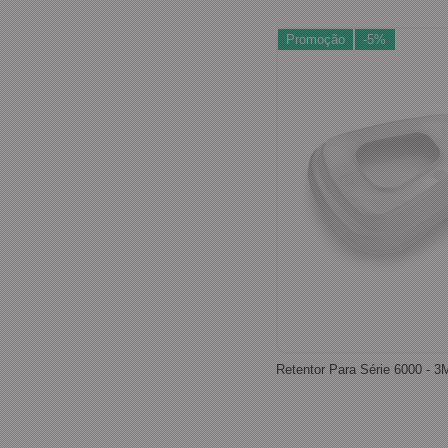
Promoção
-5%
Retentor Para Série 6000 - 3