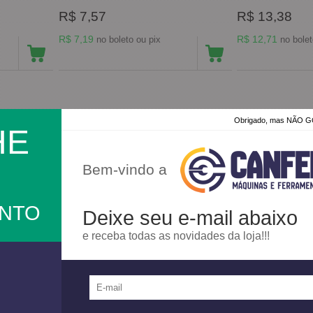
R$ 7,57
R$ 13,38
R$ 7,19
R$ 12,71
no boleto ou pix
Obrigado, mas NÃO
Promoção
-5%
HE
Bem-vindo a
ONTO
Deixe seu e-mail abaixo
e receba todas as novidades da loja!!!