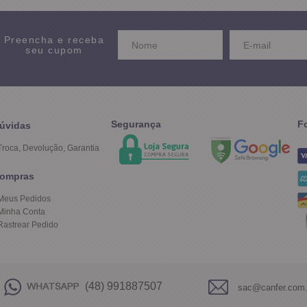
Preencha e receba
seu cupom
Segurança
F
úvidas
Troca, Devolução, Garantia
ompras
Meus Pedidos
Minha Conta
Rastrear Pedido
(48) 991887507
sac@canfer.com.