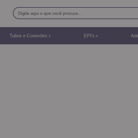
9500
Tubos e Conexões
EPI's
Ade
8) 991887507
br
mento Online