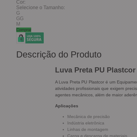
Cor:
Selecione o Tamanho:
G
GG
M
Comprar
Descrição do Produto
Luva Preta PU Plastcor
A Luva Preta PU Plastcor é um Equipamento
atividades profissionais que exigem prec
agentes mecânicos, além de maior aderênci
Aplicações
Mecânica de precisão
Indústria eletrônica
Linhas de montagem
Carga e descarga de materiais