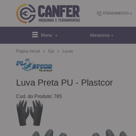
ATENDIMENTO
(48) 2102-
Menu
Abrasivos
(4
Página Inicial
Epi
Luvas
sac@canfer.com.
Atendi
Luva Preta PU - Plastcor
Cod. do Produto: 765