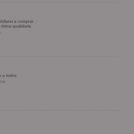
oltarei a comprar.
ótima qualidade.
a
 a todos.
zza