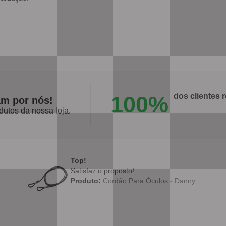
100%
dos clientes
am por nós!
dutos da nossa loja.
Top!
Satisfaz o proposto!
Produto:
Cordão Para Óculos - Danny