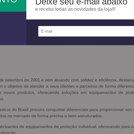
Deixe seu e-mail abaixo
e receba todas as novidades da loja!!!
27 de setembro de 2001 e vem atuando com solidez e eficiência, desta
 o objetivo de atender a seus clientes e parceiros de forma diferenc
r novos produtos, oferecendo soluções em equipamentos de proteç
es.
astcor do Brasil procura conquistar diferenciais para proporcionar ao
ados no mercado de forma precisa e bem estruturados.
bricantes de equipamentos de proteção individual, oferecendo para 
alização.