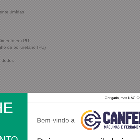
ente úmidas
stimento em PU
anho de poliuretano (PU)
s dedos
Obrigado, mas NÃO
nte
HE
Bem-vindo a
o
ONTO