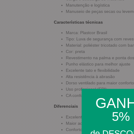
Manutenção e logística
Manuseio de peças secas ou levem
Características técnicas
Marca: Plastcor Brasil
Tipo: Luva de segurança com reve
Material: poliéster tricotado com b
Cor: preta
Revestimento na palma e ponta do
Punho elástico para melhor ajuste
Excelente tato e flexibilidade
Alta resistência à abrasão
Dorso ventilado para maior conforto
Uso profissional (EPI)
CA conforme lote/modelo do fabrica
GAN
Diferenciais
5%
Excelente sensibilidade tátil
Maior aderência durante o manusei
Conforto para uso prolongado
de DESC