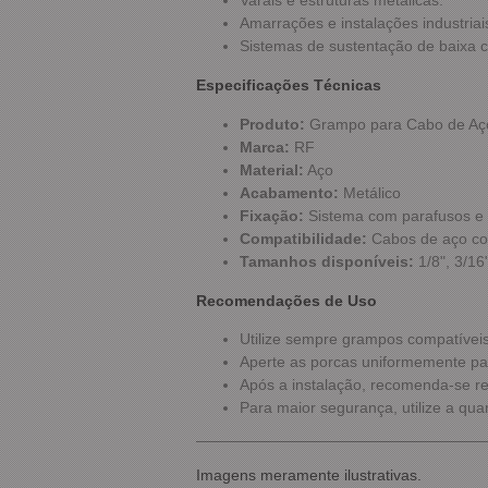
Varais e estruturas metálicas.
Amarrações e instalações industriai
Sistemas de sustentação de baixa c
Especificações Técnicas
Produto:
Grampo para Cabo de Aç
Marca:
RF
Material:
Aço
Acabamento:
Metálico
Fixação:
Sistema com parafusos e
Compatibilidade:
Cabos de aço co
Tamanhos disponíveis:
1/8", 3/16"
Recomendações de Uso
Utilize sempre grampos compatívei
Aperte as porcas uniformemente para
Após a instalação, recomenda-se rea
Para maior segurança, utilize a qu
Imagens meramente ilustrativas.