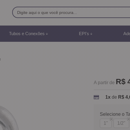
9500
Tubos e Conexões
EPI's
Ade
8) 991887507
br
f
mento Online
R$ 
A partir de
1x
de
R$ 4,
Selecione o T
1"
1/2"