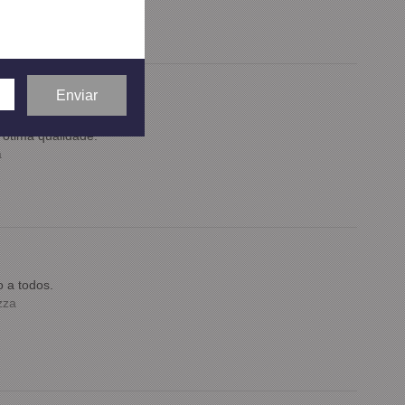
oltarei a comprar.
ótima qualidade.
a
 a todos.
zza