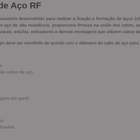
de Aço RF
essório desenvolvido para realizar a fixação e formação de laços (o
 aço de alta resistência, proporciona firmeza na união dos cabos, 
, varais, estufas, esticadores e demais montagens que utilizem cabos d
o deve ser escolhido de acordo com o diâmetro do cabo de aço para ga
a.
 de cabos de aço.
agens em geral.
ço.
mbrados.