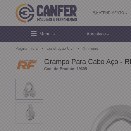
ATENDIMENTO
(48) 2102-
Menu
Abrasivos
(4
Página Inicial
Construção Civil
Grampos
sac@canfer.com.
Grampo Para Cabo Aço - R
Cod. do Produto: 19605
Atendi