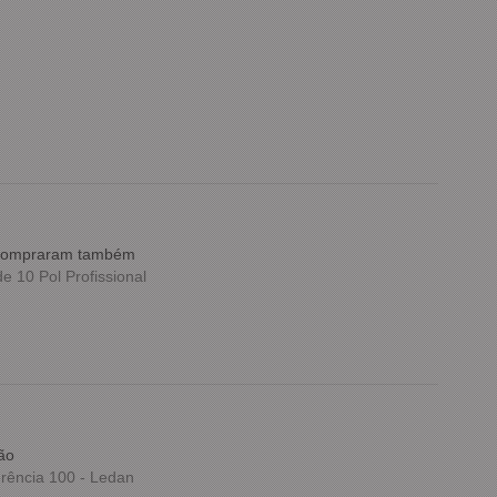
e compraram também
 10 Pol Profissional
ão
rência 100 - Ledan