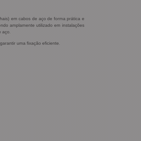
lhais) em cabos de aço de forma prática e
sendo amplamente utilizado em instalações
e aço.
rantir uma fixação eficiente.