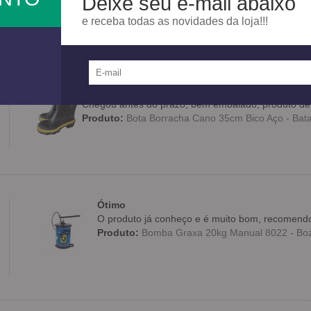
Deixe seu e-mail abaixo
e receba todas as novidades da loja!!!
Muito bom!!! Atendeu minhas expectativas!
Muito bom, atendeu todas as minhas expectativas. V
Chegou antes do prazo, bem embalado, produto de 
Produto:
Bota Borracha Cano 35cm Bico Aço - Bat
Ótimo
O produto já conheço e é muito bom, recomendo
Produto:
Bomba Graxa 20kg Manual 8022 - Bo