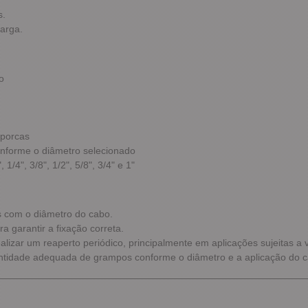
s.
arga.
o
 porcas
nforme o diâmetro selecionado
, 1/4", 3/8", 1/2", 5/8", 3/4" e 1"
s com o diâmetro do cabo.
 garantir a fixação correta.
lizar um reaperto periódico, principalmente em aplicações sujeitas a 
antidade adequada de grampos conforme o diâmetro e a aplicação do 