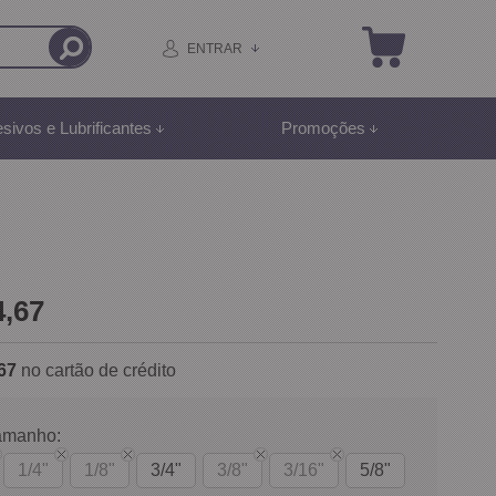
ENTRAR
sivos e Lubrificantes
Promoções
4,67
67
no cartão de crédito
amanho:
1/4"
1/8"
3/4"
3/8"
3/16"
5/8"