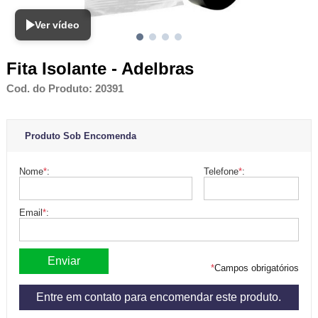
Ver vídeo
Fita Isolante - Adelbras
Cod. do Produto: 20391
Produto Sob Encomenda
Nome
*
:
Telefone
*
:
Email
*
:
*
Campos obrigatórios
Entre em contato para encomendar este produto.