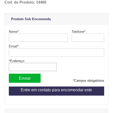
Cod. do Produto: 14468
Produto Sob Encomenda
Nome
*
:
Telefone
*
:
Email
*
:
*Endereço:
*
Campos obrigatórios
Entre em contato para encomendar este
produto.