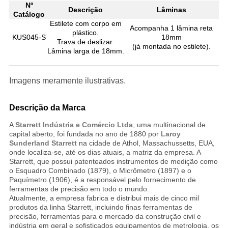
Nº
Descrição
Lâminas
Catálogo
Estilete com corpo em
Acompanha 1 lâmina reta
plástico.
KUS045-S
18mm
Trava de deslizar.
(já montada no estilete).
Lâmina larga de 18mm.
Imagens meramente ilustrativas.
Descrição da Marca
A
Starrett Indústria e Comércio Ltda
, uma multinacional de
capital aberto, foi fundada no ano de 1880 por
Laroy
Sunderland Starrett
na cidade de Athol, Massachussetts, EUA,
onde localiza-se, até os dias atuais, a matriz da empresa. A
Starrett, que possui patenteados instrumentos de medição como
o Esquadro Combinado (1879), o Micrômetro (1897) e o
Paquímetro (1906), é a responsável pelo fornecimento de
ferramentas de precisão em todo o mundo.
Atualmente, a empresa fabrica e distribui mais de cinco mil
produtos da linha Starrett, incluindo finas ferramentas de
precisão, ferramentas para o mercado da construção civil e
indústria em geral e sofisticados equipamentos de metrologia, os