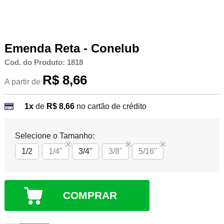
Emenda Reta - Conelub
Cod. do Produto: 1818
R$ 8,66
A partir de
1x
de
R$ 8,66
no cartão de crédito
Selecione o Tamanho:
1/2
1/4"
3/4"
3/8"
5/16"
COMPRAR