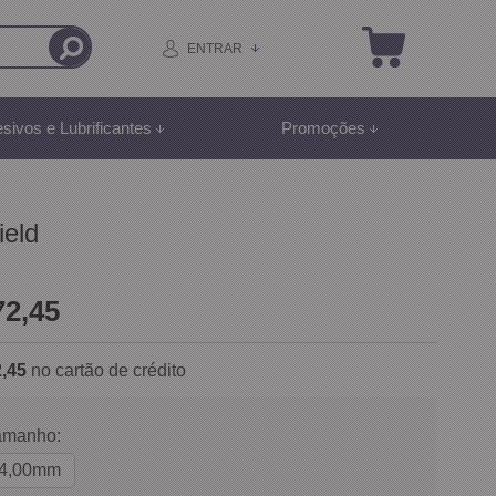
ENTRAR
sivos e Lubrificantes
Promoções
ield
72,45
,45
no cartão de crédito
amanho:
4,00mm