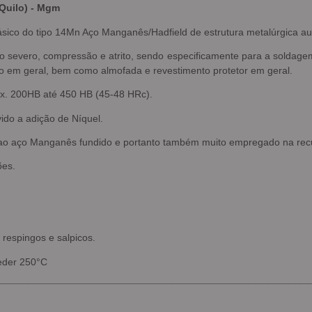
Quilo) - Mgm
ico do tipo 14Mn Aço Manganês/Hadfield de estrutura metalúrgica aus
cto severo, compressão e atrito, sendo especificamente para a sol
 em geral, bem como almofada e revestimento protetor em geral.
ox. 200HB até 450 HB (45-48 HRc).
vido a adição de Níquel.
s ao aço Manganês fundido e portanto também muito empregado na recu
ões.
 respingos e salpicos.
eder 250°C