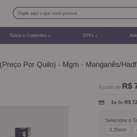
9500
Tubos e Conexões
EPI's
Ade
8) 991887507
br
(Preço Por Quilo) - Mgm - Manganês/Hadf
mento Online
R$ 
A partir de
1x
de
R$ 72
Selecione o T
3,25mm