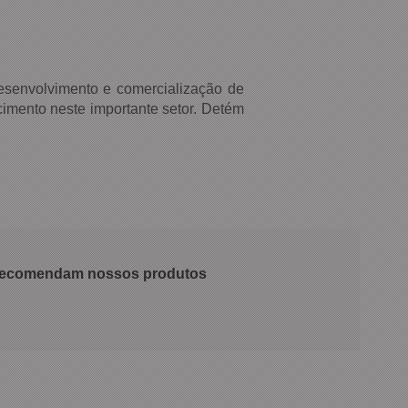
esenvolvimento e comercialização de
imento neste importante setor. Detém
 recomendam nossos produtos