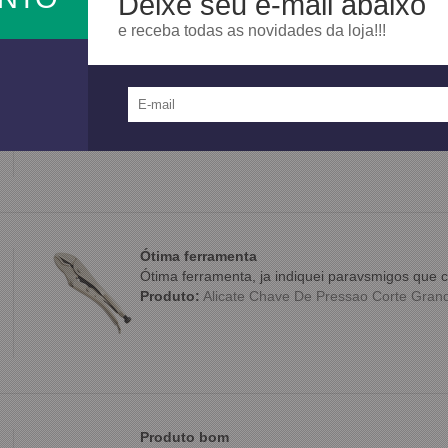
Deixe seu e-mail abaixo
e receba todas as novidades da loja!!!
chegou rapido
produto atendeu nossas expectativas
Produto:
Serra Circular Widia -Hessen
Ótima ferramenta
Ótima ferramenta, ja indiquei paravsmigos qu
Produto:
Alicate Chave De Pressao Corte Grande
Produto bom