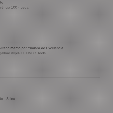
ão
rência 100 - Ledan
nAtendimento por Ynaiara de Excelencia.
alhão Avpl40 100M Cf Tools
 - Stilex