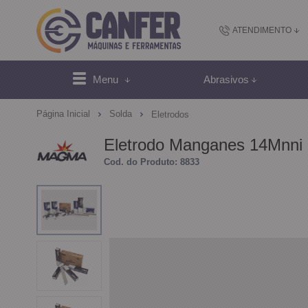
ATENDIMENTO
(48) 2102-
Menu
Abrasivos
(4
Página Inicial
Solda
Eletrodos
sac@canfer.com.
Eletrodo Manganes 14Mnni 
Cod. do Produto: 8833
Atendi