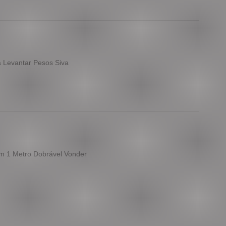
 Levantar Pesos Siva
m 1 Metro Dobrável Vonder