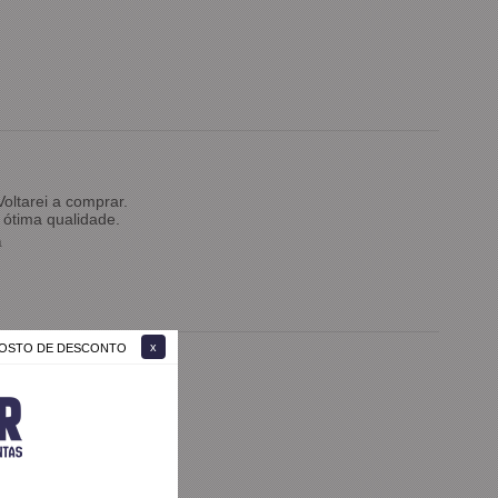
oltarei a comprar.
ótima qualidade.
a
 GOSTO DE DESCONTO
 a todos.
zza