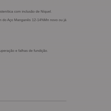
tenítica com inclusão de Níquel.
dagem do Aço Manganês 12-14%Mn novo ou j
peração e falhas de fundição.