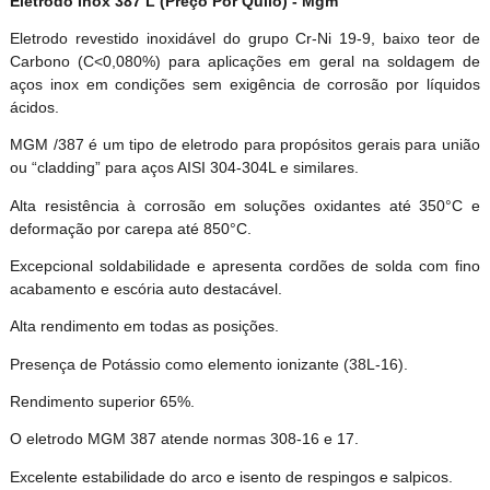
Eletrodo Inox 387 L (Preço Por Quilo) - Mgm
Eletrodo revestido inoxidável do grupo Cr-Ni 19-9, baixo teor de
Carbono (C<0,080%) para aplicações em geral na soldagem de
aços inox em condições sem exigência de corrosão por líquidos
cidos.
MGM /387 é um tipo de eletrodo para propósitos gerais para união
ou “cladding” para aços AISI 304-304L e similares.
Alta resistência à corrosão em soluções oxidantes até 350°C e
deformação por carepa até 850°C.
Excepcional soldabilidade e apresenta cordões de solda com fino
acabamento e escória auto destacável.
Alta rendimento em todas as posições.
Presença de Potássio como elemento ionizante (38L-16).
Rendimento superior 65%.
O eletrodo MGM 387 atende normas 308-16 e 17.
Excelente estabilidade do arco e isento de respingos e salpicos.