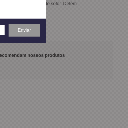
imento neste importante setor. Detém
 recomendam nossos produtos