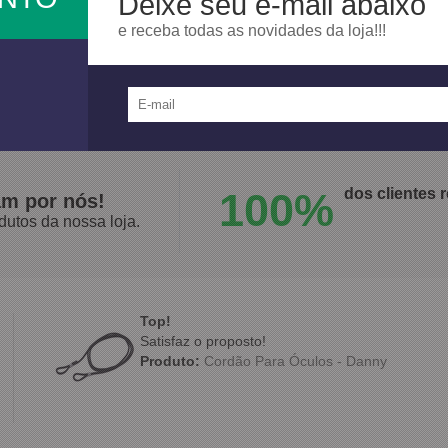
Deixe seu e-mail abaixo
suas atividades em 2001 como uma nova alternativa de abastec
e receba todas as novidades da loja!!!
ficação ISO 9001:2015.
100%
dos clientes
am por nós!
dutos da nossa loja.
Top!
Satisfaz o proposto!
Produto:
Cordão Para Óculos - Danny