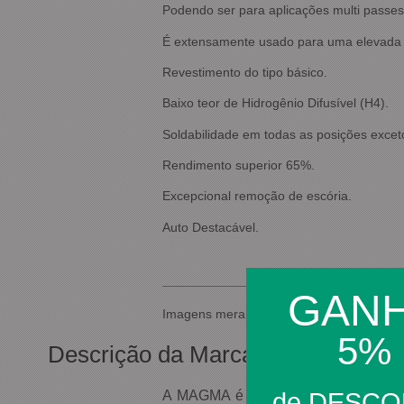
Podendo ser para aplicações multi passes,
É extensamente usado para uma elevada fa
Revestimento do tipo básico.
Baixo teor de Hidrogênio Difusível (H4).
Soldabilidade em todas as posições excet
Rendimento superior 65%.
Excepcional remoção de escória.
Auto Destacável.
GAN
Imagens meramente ilustrativas.
5%
Descrição da Marca
A MAGMA é uma empresa genuinamente
de DESC