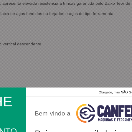
 apresenta elevada resistência à trincas garantida pelo Baixo Teor de
ixa de aços fundidos ou forjados e aços do tipo ferramenta.
o vertical descendente.
Obrigado, mas NÃO
HE
Bem-vindo a
 brasileira com experiência internacional na produção, d
ONTO