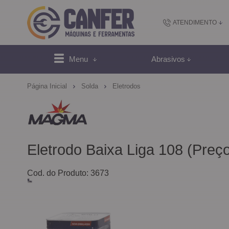
ATENDIMENTO
(48) 2102-
Menu
Abrasivos
(4
Página Inicial
Solda
Eletrodos
sac@canfer.com.
Atendi
Eletrodo Baixa Liga 108 (Preç
Cod. do Produto: 3673