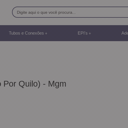
9500
Tubos e Conexões
EPI's
Ade
8) 991887507
br
mento Online
o Por Quilo) - Mgm