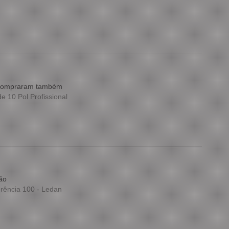
e compraram também
 10 Pol Profissional
ão
rência 100 - Ledan