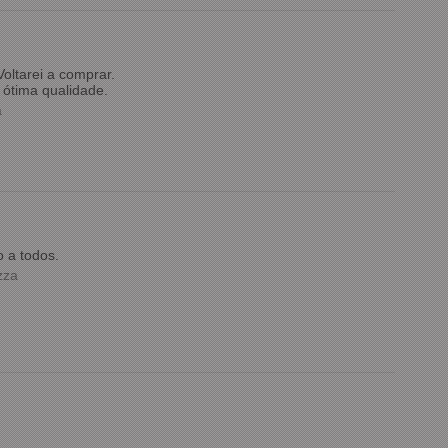
oltarei a comprar.
ótima qualidade.
a
 a todos.
zza