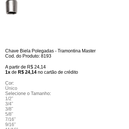
Chave Biela Polegadas - Tramontina Master
Cod. do Produto: 8193
A partir de
R$ 24,14
1x
de
R$ 24,14
no cartão de crédito
Cor:
Único
Selecione o Tamanho:
1/2"
3/4"
3/8"
5/8"
7/16"
9/16"