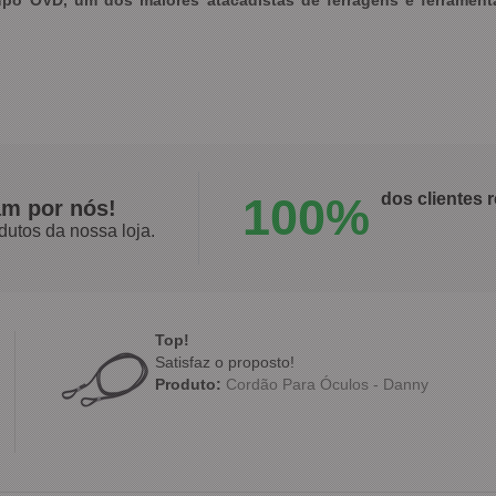
upo OVD, um dos maiores atacadistas de ferragens e ferrament
100%
dos clientes
am por nós!
dutos da nossa loja.
Top!
Satisfaz o proposto!
Produto:
Cordão Para Óculos - Danny