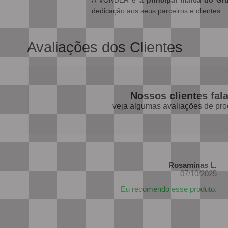
A VONDER
é a principal marca do Gr
dedicação aos seus parceiros e clientes.
Avaliações dos Clientes
Nossos clientes fal
veja algumas avaliações de pro
Rosaminas L.
07/10/2025
Eu recomendo esse produto.