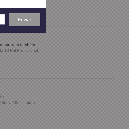
e compraram também
 10 Pol Profissional
ão
rência 100 - Ledan