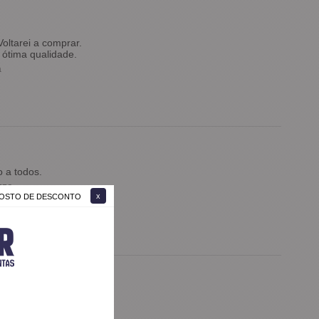
oltarei a comprar.
ótima qualidade.
a
 a todos.
zza
 GOSTO DE DESCONTO