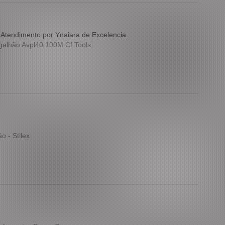
nAtendimento por Ynaiara de Excelencia.
alhão Avpl40 100M Cf Tools
 - Stilex