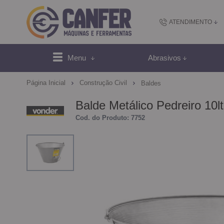
ATENDIMENTO
(48) 2102-
Menu
Abrasivos
(4
Página Inicial
Construção Civil
Baldes
sac@canfer.com.
Balde Metálico Pedreiro 10l
Cod. do Produto: 7752
Atendi