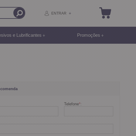
ENTRAR
sivos e Lubrificantes
Promoções
ncomenda
Telefone
*
: