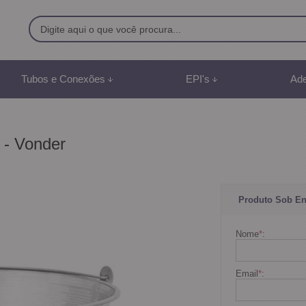
9500
Tubos e Conexões
EPI's
Ade
8) 991887507
br
t - Vonder
mento Online
Produto Sob E
Nome
*
:
Email
*
: