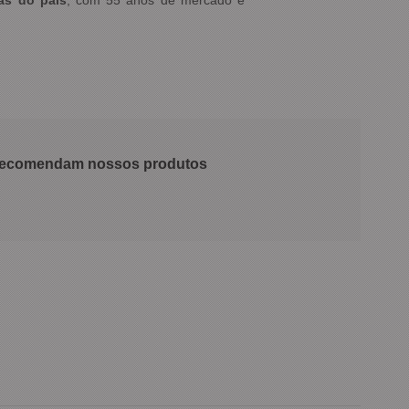
as do país
, com 55 anos de mercado e
 recomendam nossos produtos